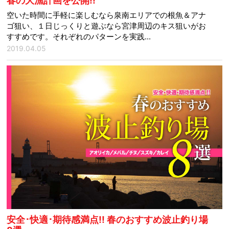
春の大漁計画を公開!!
空いた時間に手軽に楽しむなら泉南エリアでの根魚＆アナ
ゴ狙い、１日じっくりと遊ぶなら宮津周辺のキス狙いがお
すすめです。それぞれのパターンを実践...
2019.04.05
安全･快適･期待感満点!! 春のおすすめ波止釣り場