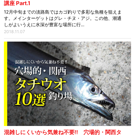
講座 Part.1
12月中旬までの淡路島ではカゴ釣りで多彩な魚種を狙えま
す。メインターゲットはグレ・チヌ・アジ。この他、潮通
しがよいうえに水深が豊富な場所に行...
2018.11.07
混雑しにくいから気兼ね不要!! 穴場的・関西タ