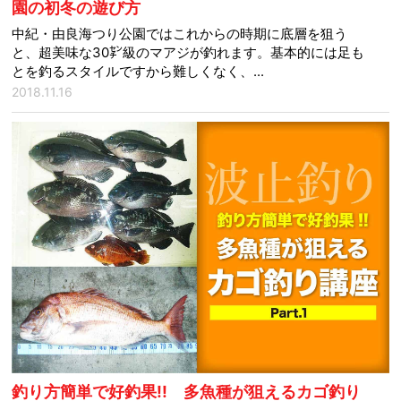
園の初冬の遊び方
中紀・由良海つり公園ではこれからの時期に底層を狙う
と、超美味な30㌢級のマアジが釣れます。基本的には足も
とを釣るスタイルですから難しくなく、...
2018.11.16
釣り方簡単で好釣果!! 多魚種が狙えるカゴ釣り