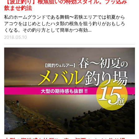
【波止釣り】根魚狙いの特効スタイル。ブッ込み
飲ませ釣法
私のホームグランドである舞鶴〜若狭エリアでは初夏から
アコウをはじめとしたハタ類の根魚を狙う釣りがおもしろ
くなる。その釣り方として簡単かつ有効...
2018.05.10