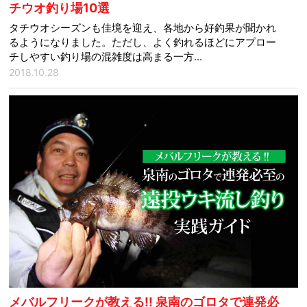
チウオ釣り場10選
タチウオシーズンも佳境を迎え、各地から好釣果が聞かれ
るようになりました。ただし、よく釣れるほどにアプロー
チしやすい釣り場の混雑度は高まる一方...
2018.10.28
メバルフリークが教える!! 泉南のゴロタで連発必