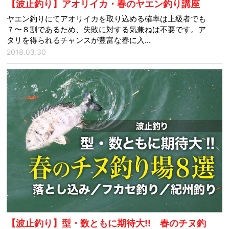
【波止釣り】アオリイカ・春のヤエン釣り講座
ヤエン釣りにてアオリイカを取り込める確率は上級者でも
７〜８割であるため、失敗に対する気兼ねは不要です。ア
タリを得られるチャンスが豊富な春に入...
2018.03.30
【波止釣り】型・数ともに期待大!! 春のチヌ釣