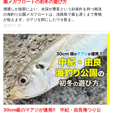
園メガフロートの初冬の遊び方
潮通しが抜群によい、水深が豊富という好条件を持つ南淡
の海釣り公園メガフロートは、淡路島で最も遅くまで青物
が狙えます。小アジを餌にしたウキ飲ま...
2018.11.30
30cm級のマアジが連発!! 中紀・由良海つり公