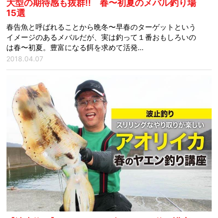
大型の期待感も抜群!! 春〜初夏のメバル釣り場
15選
春告魚と呼ばれることから晩冬〜早春のターゲットという
イメージのあるメバルだが、実は釣って１番おもしろいの
は春〜初夏。豊富になる餌を求めて活発...
2018.04.07