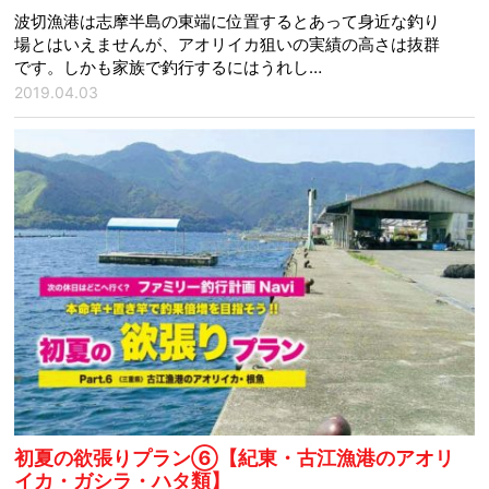
波切漁港は志摩半島の東端に位置するとあって身近な釣り
場とはいえませんが、アオリイカ狙いの実績の高さは抜群
です。しかも家族で釣行するにはうれし…
2019.04.03
初夏の欲張りプラン⑥【紀東・古江漁港のアオリ
イカ・ガシラ・ハタ類】