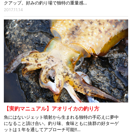
クアップ。好みの釣り場で独特の重量感…
2017.11.14
【実釣マニュアル】アオリイカの釣り方
魚にはないジェット噴射から生まれる独特の手応えに夢中
になること請け合い。釣り味、食味ともに抜群の好ターゲ
ットは１年を通してアプローチ可能!!…