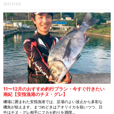
2017.11.03
11〜12月のおすすめ釣行プラン・今すぐ行きたい
南紀【安指漁港のチヌ・グレ】
磯場に囲まれた安指漁港では、足場のよい波止から多彩な
磯魚が狙えます。まづめどきはアオリイカを狙いつつ、日
中はチヌ・グレ相手にフカセ釣りを満喫…