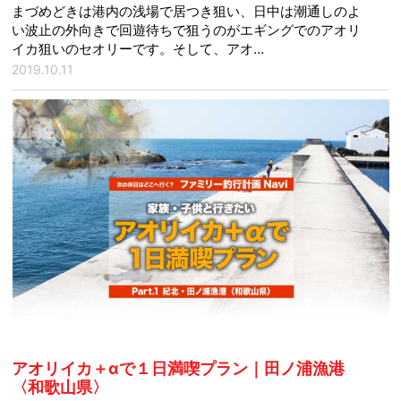
まづめどきは港内の浅場で居つき狙い、日中は潮通しのよ
い波止の外向きで回遊待ちで狙うのがエギングでのアオリ
イカ狙いのセオリーです。そして、アオ…
2019.10.11
アオリイカ＋αで１日満喫プラン｜田ノ浦漁港
〈和歌山県〉