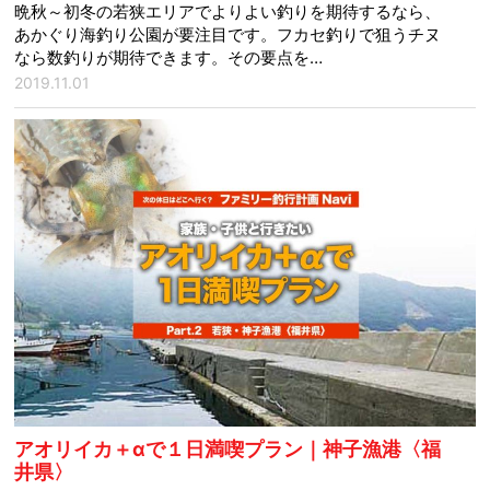
晩秋～初冬の若狭エリアでよりよい釣りを期待するなら、
あかぐり海釣り公園が要注目です。フカセ釣りで狙うチヌ
なら数釣りが期待できます。その要点を…
2019.11.01
アオリイカ＋αで１日満喫プラン｜神子漁港〈福
井県〉