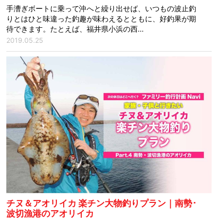
手漕ぎボートに乗って沖へと繰り出せば、いつもの波止釣
りとはひと味違った釣趣が味わえるとともに、好釣果が期
待できます。たとえば、福井県小浜の西…
2019.05.25
チヌ＆アオリイカ 楽チン大物釣りプラン｜南勢･
波切漁港のアオリイカ