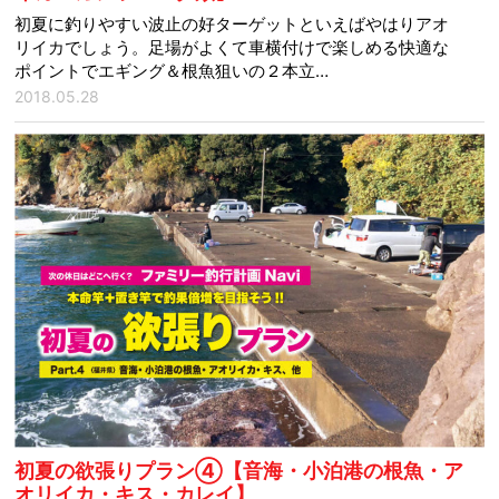
初夏に釣りやすい波止の好ターゲットといえばやはりアオ
リイカでしょう。足場がよくて車横付けで楽しめる快適な
ポイントでエギング＆根魚狙いの２本立…
2018.05.28
初夏の欲張りプラン④【音海・小泊港の根魚・ア
オリイカ・キス・カレイ】