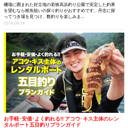
磯場に囲まれた好立地の若狭高浜釣り公園で安定した釣果
を望むなら根魚狙いの探り釣りがおすすめです。丹念に探
ってつき場を見つけ、数釣りを楽しみま…
2019.08.14
お手軽･安価･よく釣れる!! アコウ･キス主体のレン
タルボート五目釣りプランガイド