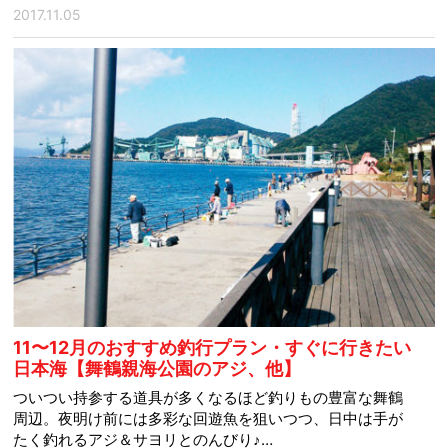
2017.11.05
11〜12月のおすすめ釣行プラン・すぐに行きたい
日本海【舞鶴親海公園のアジ、他】
ついつい持参する道具が多くなるほど釣りもの豊富な舞鶴
周辺。夜明け前には多彩な回遊魚を狙いつつ、日中は手が
たく釣れるアジ＆サヨリとのんびり♪…