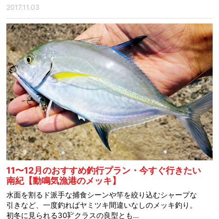
2017.11.03
11〜12月のおすすめ釣行プラン・今すぐ行きたい
南紀【動鳴気漁港のメッキ】
水面を割るド派手な捕食シーンや竿を絞り込むシャープな
引きなど、一度釣ればヤミツキ間違いなしのメッキ釣り。
初冬に見られる30㌢クラスの良型とも…