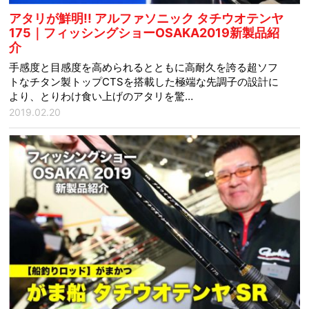
アタリが鮮明!! アルファソニック タチウオテンヤ
175｜フィッシングショーOSAKA2019新製品紹
介
手感度と目感度を高められるとともに高耐久を誇る超ソフ
トなチタン製トップCTSを搭載した極端な先調子の設計に
より、とりわけ食い上げのアタリを驚…
2019.02.20