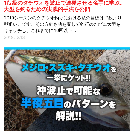
1㍍級のタチウオを波止で連発させる名手に学ぶ｡
大型を釣るための実践的手法を公開
2019シーズンのタチウオ釣りにおける私の目標は〝数より
型狙い〟です。その方針も功を奏して釣行のたびに大型を
キャッチし、これまでに40匹以上…
2019.12.13