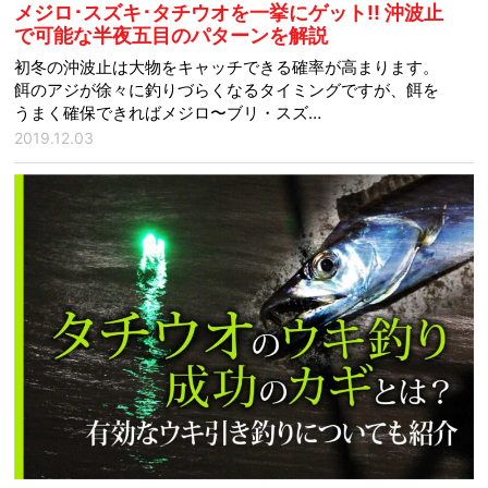
メジロ･スズキ･タチウオを一挙にゲット!! 沖波止
で可能な半夜五目のパターンを解説
初冬の沖波止は大物をキャッチできる確率が高まります。
餌のアジが徐々に釣りづらくなるタイミングですが、餌を
うまく確保できればメジロ〜ブリ・スズ…
2019.12.03