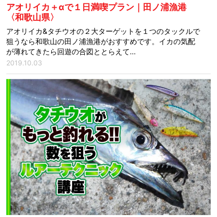
アオリイカ＋αで１日満喫プラン｜田ノ浦漁港
〈和歌山県〉
アオリイカ&タチウオの２大ターゲットを１つのタックルで
狙うなら和歌山の田ノ浦漁港がおすすめです。イカの気配
が薄れてきたら回遊の合図ととらえて…
2019.10.03