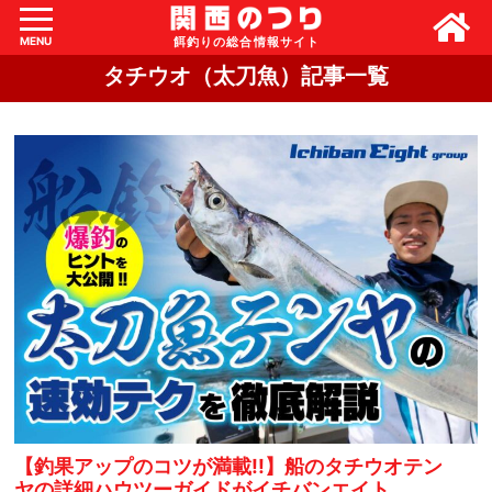
MENU
タチウオ（太刀魚）記事一覧
【釣果アップのコツが満載!!】船のタチウオテン
ヤの詳細ハウツーガイドがイチバンエイト