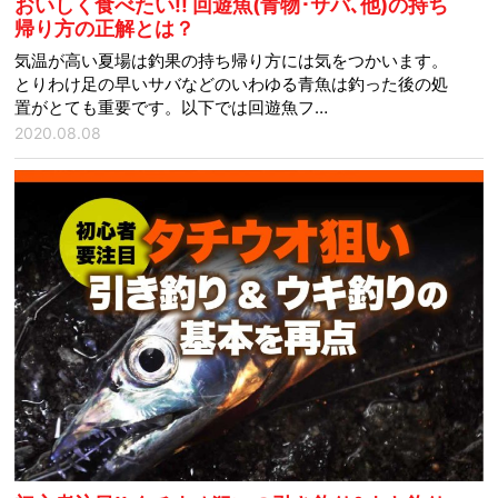
おいしく食べたい!! 回遊魚(青物･サバ､他)の持ち
帰り方の正解とは？
気温が高い夏場は釣果の持ち帰り方には気をつかいます。
とりわけ足の早いサバなどのいわゆる青魚は釣った後の処
置がとても重要です。以下では回遊魚フ…
2020.08.08