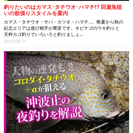
釣りたいのはカマス･タチウオ･ハマチ!? 回遊魚狙
いの欲張りスタイルを案内
カマス・タチウオ・サバ・カツオ・ハマチ…。晩夏から秋の
紀北エリアは遊び相手が豊富です。キビナゴのウキ釣りと
天秤カゴ釣りでいろいろと釣りましょ…
2019.08.21