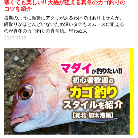
寒くても楽しい!! 大物が狙える真冬のカゴ釣りの
コツを紹介
盛期のように頻繁にアタリがあるわけではありませんが、
餌取りがほとんどいないため深いタナもスムースに狙える
のが真冬のカゴ釣りの真骨頂。思わぬ大…
2020.01.18