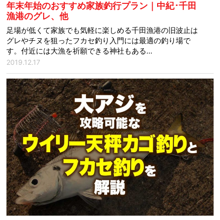
年末年始のおすすめ家族釣行プラン｜中紀･千田
漁港のグレ、他
足場が低くて家族でも気軽に楽しめる千田漁港の旧波止は
グレやチヌを狙ったフカセ釣り入門には最適の釣り場で
す。付近には大漁を祈願できる神社もある…
2019.12.17