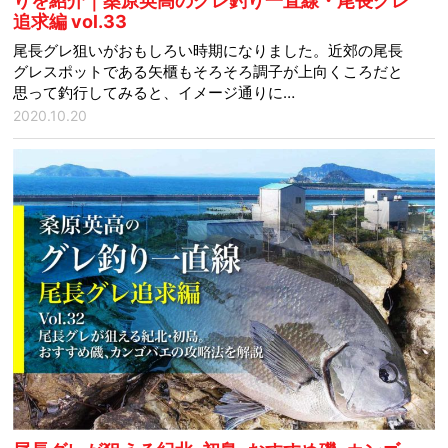
りを紹介｜桑原英高のグレ釣り一直線・尾長グレ
追求編 vol.33
尾長グレ狙いがおもしろい時期になりました。近郊の尾長
グレスポットである矢櫃もそろそろ調子が上向くころだと
思って釣行してみると、イメージ通りに…
2020.10.20