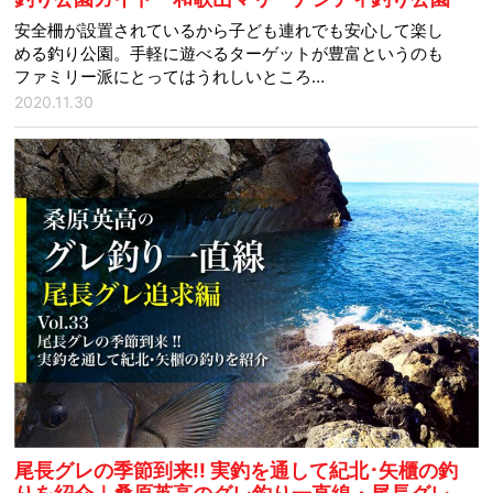
安全柵が設置されているから子ども連れでも安心して楽し
める釣り公園。手軽に遊べるターゲットが豊富というのも
ファミリー派にとってはうれしいところ…
2020.11.30
尾長グレの季節到来!! 実釣を通して紀北･矢櫃の釣