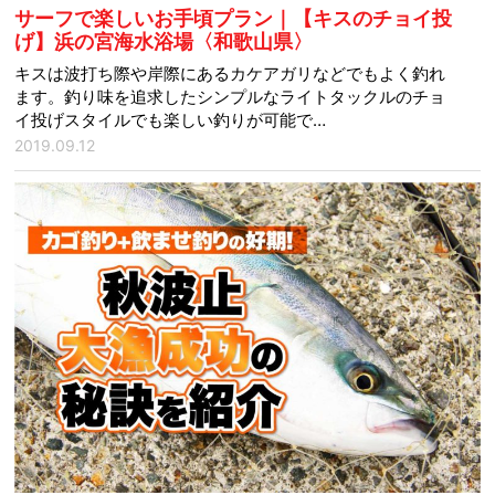
サーフで楽しいお手頃プラン｜【キスのチョイ投
げ】浜の宮海水浴場〈和歌山県〉
キスは波打ち際や岸際にあるカケアガリなどでもよく釣れ
ます。釣り味を追求したシンプルなライトタックルのチョ
イ投げスタイルでも楽しい釣りが可能で…
2019.09.12