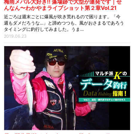
梅雨メバル大好き!! 藻場跡で大型が連発です｜せ
んなん〜わかやまライブショット第２章Vol.21
近ごろは週末ごとに爆風が吹き荒れるので困ります。「今
週もダメだろうな…」と諦めつつも、風がおさまるであろう
タイミングに釣行してみました。うま…
2019.06.23