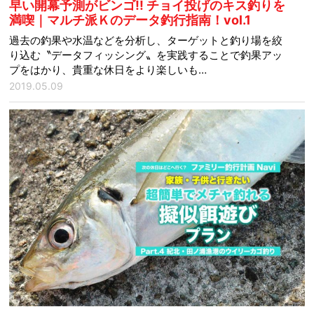
早い開幕予測がビンゴ!! チョイ投げのキス釣りを
満喫｜マルチ派Ｋのデータ釣行指南！vol.1
過去の釣果や水温などを分析し、ターゲットと釣り場を絞
り込む〝データフィッシング〟を実践することで釣果アッ
プをはかり、貴重な休日をより楽しいも…
2019.05.09