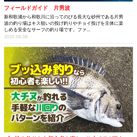
フィールドガイド 片男波
新和歌浦から和歌川に沿ってのびる長大な砂州である片男
波の釣り場はキス狙いの投げ釣りやチョイ投げを主体に楽
しめる安全なサーフの釣り場です。ファ…
2020.06.08