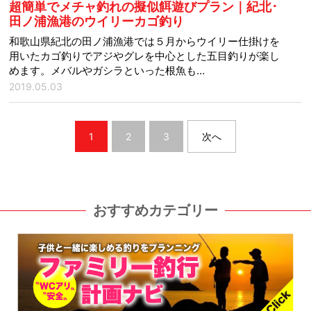
超簡単でメチャ釣れの擬似餌遊びプラン｜紀北･
田ノ浦漁港のウイリーカゴ釣り
和歌山県紀北の田ノ浦漁港では５月からウイリー仕掛けを
用いたカゴ釣りでアジやグレを中心とした五目釣りが楽し
めます。メバルやガシラといった根魚も…
2019.05.03
1
2
3
次へ
おすすめカテゴリー