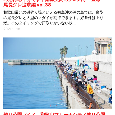
尾長グレ追求編 vol.38
和歌山最北の磯釣り場といえる初島沖の沖の島では、良型
の尾長グレと大型のマダイが期待できます。好条件は上り
潮。そのタイミングで餌取りがいない状…
2021.11.18
釣り公園ガイド 和歌山マリーナシティ釣り公園