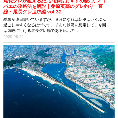
尾長グレが狙える紀北･初島｡おすすめ磯､カンゴ
バエの攻略法を解説｜桑原英高のグレ釣り一直
線・尾長グレ追求編 vol.32
酷暑が連日続いていますが、９月になれば朝夕はいくぶん
過ごしやすくなるはずです。そんな状況を想定して、今回
は気軽に行ける尾長グレ場である紀北の…
2020.08.22