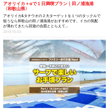
アオリイカ＋αで１日満喫プラン｜田ノ浦漁港
〈和歌山県〉
アオリイカ&タチウオの２大ターゲットを１つのタックルで
狙うなら和歌山の田ノ浦漁港がおすすめです。イカの気配
が薄れてきたら回遊の合図ととらえて…
2019.10.03