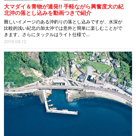
大マダイ＆青物が連発!! 手軽ながら興奮度大の紀
北沖の落とし込みを動画つきで紹介
難しいイメージのある沖釣りの落とし込みですが、水深が
比較的浅い紀北の加太沖では意外と簡単に楽しむことがで
きます。さらにタックルはライト仕様で…
2019.08.12