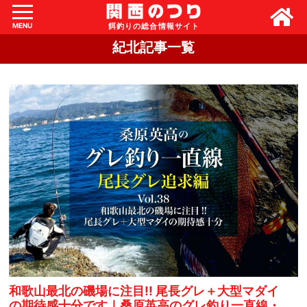
MENU
紀北記事一覧
和歌山最北の磯場に注目!! 尾長グレ＋大型マダイ
の期待感十分です｜桑原英高のグレ釣り一直線・