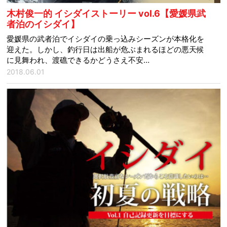
木村俊一的 イシダイストーリー vol.6【愛媛県武
者泊のイシダイ】
愛媛県の武者泊でイシダイの乗っ込みシーズンが本格化を
迎えた。しかし、釣行日は出船が危ぶまれるほどの悪天候
に見舞われ、渡礁できるかどうさえ不安…
2018.06.01