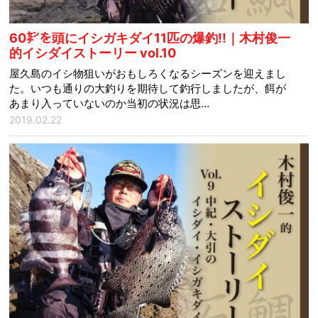
60㌢を頭にイシガキダイ11匹の爆釣!!｜木村俊一
的イシダイストーリー vol.10
屋久島のイシ物狙いがおもしろくなるシーズンを迎えまし
た。いつも通りの大釣りを期待して釣行しましたが、餌が
あまり入っていないのか当初の状況は思…
2019.02.22