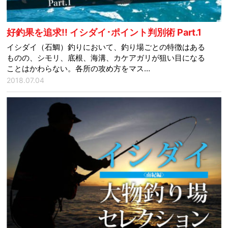
好釣果を追求!! イシダイ･ポイント判別術 Part.1
イシダイ（石鯛）釣りにおいて、釣り場ごとの特徴はある
ものの、シモリ、底根、海溝、カケアガリが狙い目になる
ことはかわらない。各所の攻め方をマス…
2018.07.04