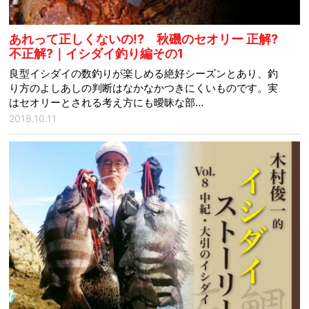
あれって正しくないの!? 秋磯のセオリー 正解?
不正解?｜イシダイ釣り編その1
良型イシダイの数釣りが楽しめる絶好シーズンとあり、釣
り方のよしあしの判断はなかなかつきにくいものです。実
はセオリーとされる考え方にも曖昧な部…
2018.10.11