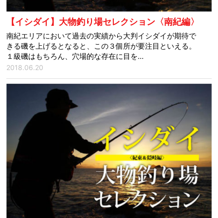
【イシダイ】大物釣り場セレクション〈南紀編〉
南紀エリアにおいて過去の実績から大判イシダイが期待で
きる磯を上げるとなると、この３個所が要注目といえる。
１級磯はもちろん、穴場的な存在に目を…
2018.06.20