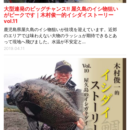
大型連発のビッグチャンス!! 屋久島のイシ物狙い
がピークです｜木村俊一的イシダイストーリー
vol.11
鹿児島県屋久島のイシ物狙いが佳境を迎えています。近郊
のエリアでは味わえない大物のラッシュが期待できるとあ
って現地へ飛びました。水温が不安定と…
2019.04.11