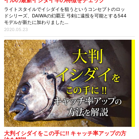
イルの最新イシダイ竿の特徴をチェック
ライトスタイルでイシダイを狙うというコンセプトのロッ
ドシリーズ、DAIWAの幻覇王 弓剣に遠投を可能とする544
モデルが新たに加わりました…
2020.05.23
大判イシダイをこの手に!! キャッチ率アップの方