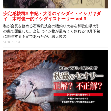
安定感抜群!! 中紀・大引のイシダイ・イシガキダ
イ｜木村俊一的イシダイストーリー vol.9
私が会長を務める石鯛釣技会の磯釣り大会を和歌山県大引
の磯で開催した。当初はイシ物が最もよく釣れる10月下旬
に開催する予定であったが、悪天候の…
2018.11.14