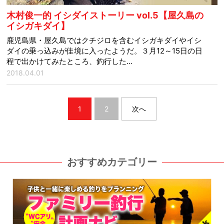
木村俊一的 イシダイストーリー vol.5【屋久島の
イシガキダイ】
鹿児島県・屋久島ではクチジロを含むイシガキダイやイシ
ダイの乗っ込みが佳境に入ったようだ。３月12～15日の日
程で出かけてみたところ、釣行した…
2018.04.01
1
2
次へ
おすすめカテゴリー