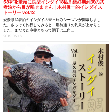
58㌢を筆頭に良型イシダイ18匹!! 絶好期到来の武
者泊から目が離せません｜木村俊一的イシダイス
トーリー vol.12
愛媛県武者泊のイシダイの乗っ込みシーズンが開幕しまし
た。さっそく釣行してみると、期待通りの釣果が上がりま
した。まだまだ序盤とあって調子は上向…
2019.05.16