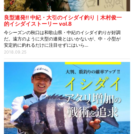
良型連発!! 中紀・大引のイシダイ釣り｜木村俊一
的イシダイストーリー vol.8
今シーズンの秋口は和歌山県・中紀のイシダイ釣りが好調
だ。遠方のように大型の連発とはいかないが、中・小型が
安定的に釣れるだけに注目せずにはいら…
2018.09.25