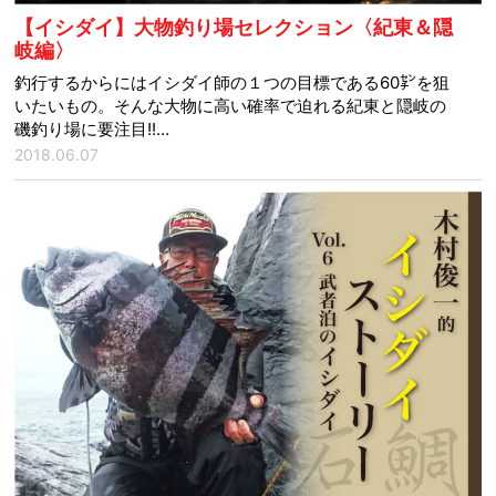
【イシダイ】大物釣り場セレクション〈紀東＆隠
岐編〉
釣行するからにはイシダイ師の１つの目標である60㌢を狙
いたいもの。そんな大物に高い確率で迫れる紀東と隠岐の
磯釣り場に要注目!!…
2018.06.07