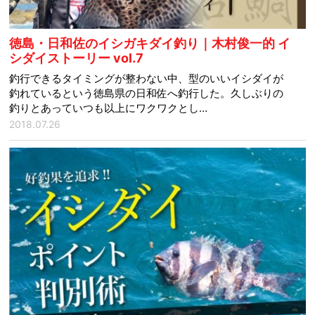
徳島・日和佐のイシガキダイ釣り｜木村俊一的 イ
シダイストーリー vol.7
釣行できるタイミングが整わない中、型のいいイシダイが
釣れているという徳島県の日和佐へ釣行した。久しぶりの
釣りとあっていつも以上にワクワクとし…
2018.07.26