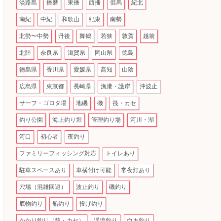
淡路島
播磨
東播
西播
但馬
紀北
南紀
中紀
和歌山
紀東
南勢
北勢〜中勢
丹後
舞鶴
若狭
敦賀
越前
北陸
奈良県
滋賀県
岡山県
徳島
徳島県
香川県
愛媛県
高知
山陰
広島県
東京都
長崎県
漁港・護岸
沖波止
サーフ・ゴロタ場
地磯
磯
筏・カセ
釣り公園
海上釣り堀
管理釣り場
河川・湖
河口
初心者
夜釣り
ファミリーフィッシング対応
トイレあり
駐車スペースあり
車横付け可能
常夜灯あり
穴場（混雑回避）
波止釣り
磯釣り
底物釣り
船釣り
投げ釣り
かかり釣り（筏・カセ）
渓流釣り
ウキ釣り