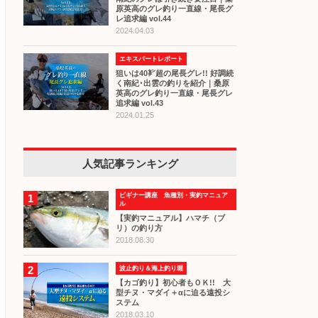
原英高のグレ釣り一直線・尾長グ
レ追求編 vol.44
2024.04.03
エキスパートレポート
狙いは40㌢超の尾長グレ!! 好調続
く南紀･出雲の釣りを紹介｜桑原
英高のグレ釣り一直線・尾長グレ
追求編 vol.43
2024.01.25
人気記事ランキング
ビギナー講座 魚種別・実釣マニュア
1
ル
【実釣マニュアル】ハマチ（ブ
リ）の釣り方
2018.08.30
2
波止釣り＆海上釣り堀
【カゴ釣り】初心者もＯＫ!! 大
型チヌ・マダイ＋αに迫る遠投シ
ステム
2018.03.10