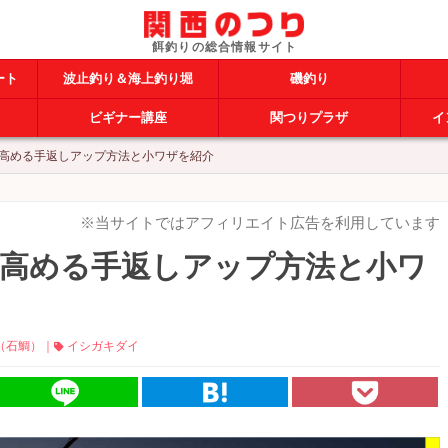
ート
波止釣り＆海上釣り堀
磯釣り
ビギナー講座
関つりプラザ
イ
高める手返しアップ方法と小ワザを紹介
※当サイトではアフィリエイト広告を利用しています
高める手返しアップ方法と小ワ
（石鯛）
｜
イシガキダイ