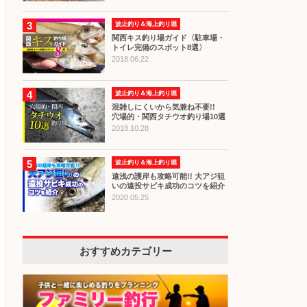
3
波止釣り＆海上釣り堀
関西キス釣り場ガイド〈駐車場・
トイレ完備のスポット8選〉
2018.06.22
4
波止釣り＆海上釣り堀
混雑しにくいから気兼ね不要!!
穴場的・関西タチウオ釣り場10選
2018.10.28
5
波止釣り＆海上釣り堀
遠浅の護岸も攻略可能!! 大アジ狙
いの遠投サビキ成功のコツを紹介
2020.05.25
おすすめカテゴリー