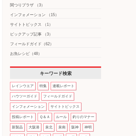
関つりプラザ
（3）
インフォメーション
（15）
サイトトピックス
（1）
ピックアップ記事
（3）
フィールドガイド
（62）
お魚レシピ
（48）
キーワード検索
レインウエア
特集
連載レポート
ハウツーガイド
フィールドガイド
インフォメーション
サイトトピックス
投稿レポート
Ｑ＆Ａ
ルール
釣りのマナー
新製品
大阪港
泉北
泉南
阪神
神明