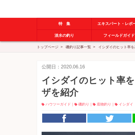
特 集
エキスパート・レポ
淡水の釣り
フィールドガイド
トップページ
磯釣り記事一覧
イシダイのヒット率を
公開日：2020.06.16
イシダイのヒット率を
ザを紹介
ハウツーガイド
｜
磯釣り
｜
底物釣り
｜
イシダイ