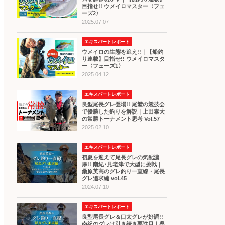
目指せ!! ウメイロマスター〈フェ
ーズ2〉
2025.07.07
エキスパートレポート
ウメイロの生態を追え!!｜【船釣
り連載】目指せ!! ウメイロマスタ
ー〈フェーズ1〉
2025.04.12
エキスパートレポート
良型尾長グレ登場!! 尾鷲の競技会
で優勝した釣りを解説｜上田泰大
の常勝トーナメント思考 Vol.57
2025.02.10
エキスパートレポート
初夏を迎えて尾長グレの気配濃
厚!! 南紀･見老津で大型に挑戦｜
桑原英高のグレ釣り一直線・尾長
グレ追求編 vol.45
2024.07.10
エキスパートレポート
良型尾長グレ＆口太グレが好調!!
南紀のグレは引き続き要注目｜桑