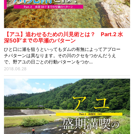
【アユ】追わせるための川見術とは？ Part.2 水
深50㌢までの早瀬のパターン
ひと口に瀬を狙うといってもダムの有無によってアプロー
チパターンは異なります。その川のクセをつかんだうえ
で、野アユの日ごとの行動パターンをつか...
2018.06.28