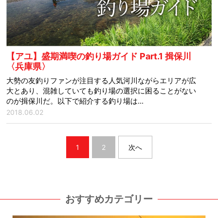
【アユ】盛期満喫の釣り場ガイド Part.1 揖保川
〈兵庫県〉
大勢の友釣りファンが注目する人気河川ながらエリアが広
大とあり、混雑していても釣り場の選択に困ることがない
のが揖保川だ。以下で紹介する釣り場は...
2018.06.02
1
2
次へ
おすすめカテゴリー