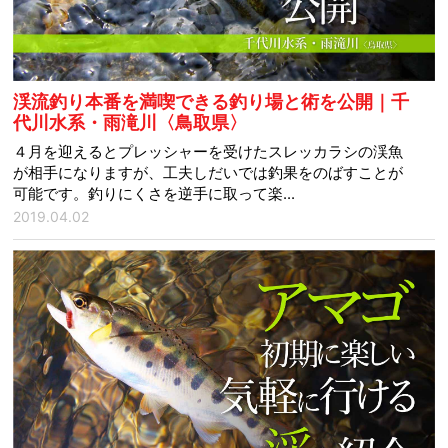
渓流釣り本番を満喫できる釣り場と術を公開｜千
代川水系・雨滝川〈鳥取県〉
４月を迎えるとプレッシャーを受けたスレッカラシの渓魚
が相手になりますが、工夫しだいでは釣果をのばすことが
可能です。釣りにくさを逆手に取って楽...
2019.04.02