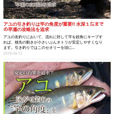
アユの引き釣りは竿の角度が重要!! 水深１㍍まで
の早瀬の攻略法を追求
アユの友釣りにおいて、流れに対して竿を鋭角にキープす
れば、穂先の動きが小さいぶんオトリが安定しやすくなり
ます。引き釣りではこのセオリーを頭に...
2019.06.13