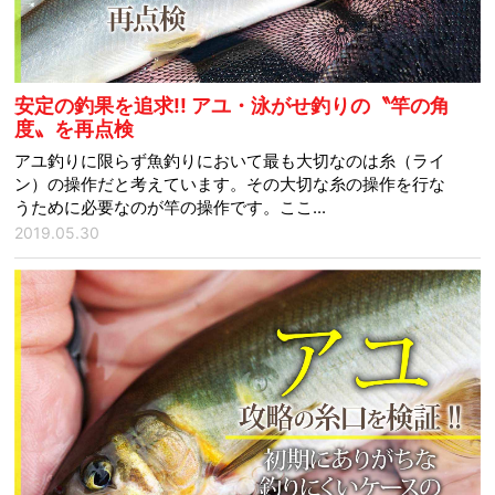
安定の釣果を追求!! アユ・泳がせ釣りの〝竿の角
度〟を再点検
アユ釣りに限らず魚釣りにおいて最も大切なのは糸（ライ
ン）の操作だと考えています。その大切な糸の操作を行な
うために必要なのが竿の操作です。ここ...
2019.05.30