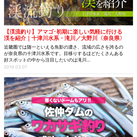
【渓流釣り】アマゴ･初期に楽しい気軽に行ける
渓を紹介｜十津川水系・滝川／大野川〈奈良県〉
近畿圏では随一といえる魚影の濃さ、流域の広さを誇るの
が奈良県の十津川水系です。目移りするほどたくさんある
好スポットの中から注目したいのは滝川...
2019.03.07