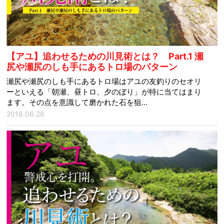
【アユ】追わせるための川見術とは？ Part.1 瀬
尻や瀬尻のしも手にあるトロ場のパターン
瀬尻や瀬尻のしも手にあるトロ場はアユの友釣りのセオリ
ーといえる「朝瀬、昼トロ、夕のぼり」が特に当てはまり
ます。その点を意識して磨かれた石を狙...
2018.06.28