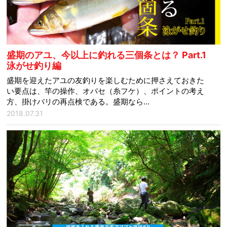
盛期のアユ、今以上に釣れる三個条とは？ Part.1
泳がせ釣り編
盛期を迎えたアユの友釣りを楽しむために押さえておきた
い要点は、竿の操作、オバセ（糸フケ）、ポイントの考え
方、掛けバリの再点検である。盛期なら...
2018.07.31