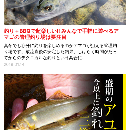
釣り＋BBQで超楽しい!! みんなで手軽に遊べるア
マゴの管理釣り場は要注目
真冬でも存分に釣りを楽しめるのがアマゴが狙える管理釣
り場です。放流直後の安定した釣果、しばらく時間がたっ
てからのテクニカルな釣りという具合に...
2019.01.14