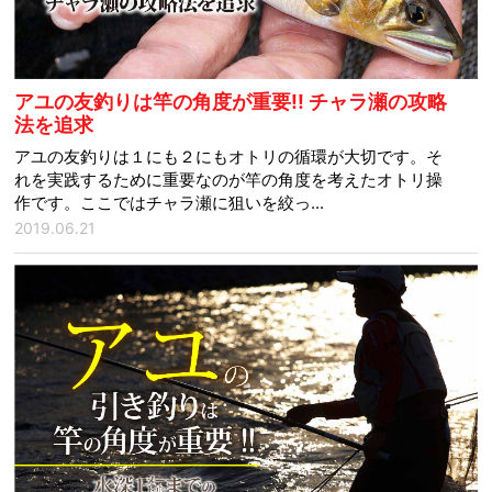
アユの友釣りは竿の角度が重要!! チャラ瀬の攻略
法を追求
アユの友釣りは１にも２にもオトリの循環が大切です。そ
れを実践するために重要なのが竿の角度を考えたオトリ操
作です。ここではチャラ瀬に狙いを絞っ...
2019.06.21