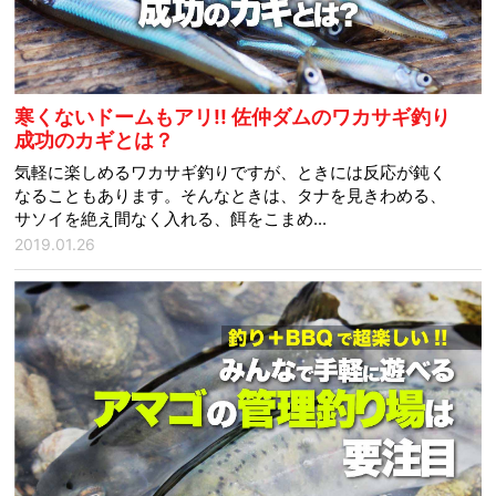
寒くないドームもアリ!! 佐仲ダムのワカサギ釣り
成功のカギとは？
気軽に楽しめるワカサギ釣りですが、ときには反応が鈍く
なることもあります。そんなときは、タナを見きわめる、
サソイを絶え間なく入れる、餌をこまめ...
2019.01.26