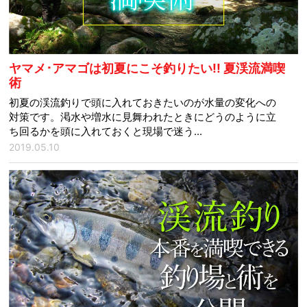
ヤマメ･アマゴは初夏にこそ釣りたい!! 夏渓流満喫
術
初夏の渓流釣りで頭に入れておきたいのが水量の変化への
対策です。渇水や増水に見舞われたときにどうのように立
ち回るかを頭に入れておくと現場で迷う...
2019.05.10