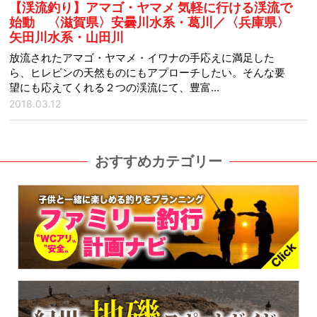
【渓流釣り】アマゴ・ヤマメ 気軽に行ける渓流で
始動 〈滋賀県〉安曇川水系・葛川／〈兵庫県〉
矢田川水系・山田川
放流されたアマゴ・ヤマメ・イワナの手応えに満足した
ら、ヒレピンの天然ものにもアプローチしたい。そんな要
望にも応えてくれる２つの渓流にて、豊富...
2018.03.12
おすすめカテゴリー