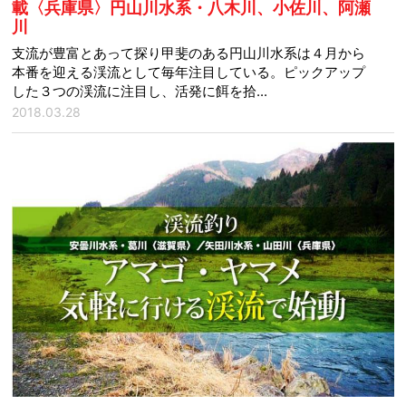
載〈兵庫県〉円山川水系・八木川、小佐川、阿瀬
川
支流が豊富とあって探り甲斐のある円山川水系は４月から
本番を迎える渓流として毎年注目している。ピックアップ
した３つの渓流に注目し、活発に餌を拾...
2018.03.28