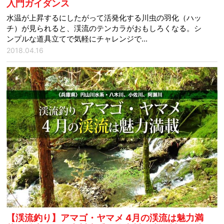
入門ガイダンス
水温が上昇するにしたがって活発化する川虫の羽化（ハッ
チ）が見られると、渓流のテンカラがおもしろくなる。シ
ンプルな道具立てで気軽にチャレンジで...
2018.04.16
【渓流釣り】アマゴ・ヤマメ 4月の渓流は魅力満