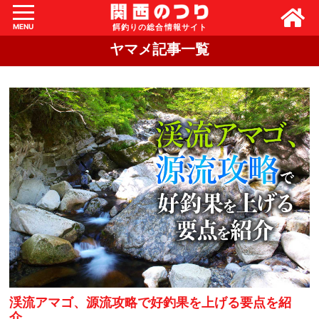
MENU
ヤマメ記事一覧
渓流アマゴ、源流攻略で好釣果を上げる要点を紹
介