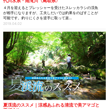
代川水系・雨滝川〈鳥取県〉
４月を迎えるとプレッシャーを受けたスレッカラシの渓魚
が相手になりますが、工夫しだいでは釣果をのばすことが
可能です。釣りにくさを逆手に取って楽...
2019.04.02
夏渓流のススメ｜涼感あふれる清流で美アマゴと