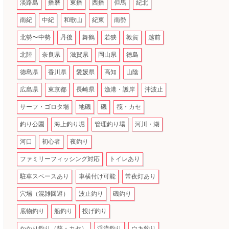
淡路島
播磨
東播
西播
但馬
紀北
南紀
中紀
和歌山
紀東
南勢
北勢〜中勢
丹後
舞鶴
若狭
敦賀
越前
北陸
奈良県
滋賀県
岡山県
徳島
徳島県
香川県
愛媛県
高知
山陰
広島県
東京都
長崎県
漁港・護岸
沖波止
サーフ・ゴロタ場
地磯
磯
筏・カセ
釣り公園
海上釣り堀
管理釣り場
河川・湖
河口
初心者
夜釣り
ファミリーフィッシング対応
トイレあり
駐車スペースあり
車横付け可能
常夜灯あり
穴場（混雑回避）
波止釣り
磯釣り
底物釣り
船釣り
投げ釣り
かかり釣り（筏・カセ）
渓流釣り
ウキ釣り