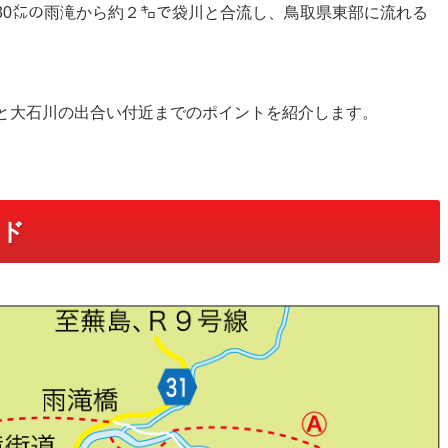
30㍍の雨滝から約２㌔で袋川と合流し、鳥取県東部に流れる
と大石川の出合い付近までのポイントを紹介します。
イド