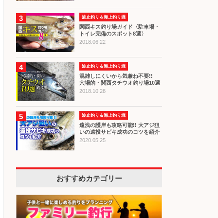
3
波止釣り＆海上釣り堀
関西キス釣り場ガイド〈駐車場・
トイレ完備のスポット8選〉
2018.06.22
4
波止釣り＆海上釣り堀
混雑しにくいから気兼ね不要!!
穴場的・関西タチウオ釣り場10選
2018.10.28
5
波止釣り＆海上釣り堀
遠浅の護岸も攻略可能!! 大アジ狙
いの遠投サビキ成功のコツを紹介
2020.05.25
おすすめカテゴリー