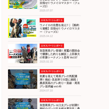
目指せ!! ウメイロマスター〈フェ
ーズ2〉
2025.07.07
エキスパートレポート
ウメイロの生態を追え!!｜【船釣
り連載】目指せ!! ウメイロマスタ
ー〈フェーズ1〉
2025.04.12
エキスパートレポート
良型尾長グレ登場!! 尾鷲の競技会
で優勝した釣りを解説｜上田泰大
の常勝トーナメント思考 Vol.57
2025.02.10
エキスパートレポート
初夏を迎えて尾長グレの気配濃
厚!! 南紀･見老津で大型に挑戦｜
桑原英高のグレ釣り一直線・尾長
グレ追求編 vol.45
2024.07.10
エキスパートレポート
良型尾長グレ＆口太グレが好調!!
南紀のグレは引き続き要注目｜桑