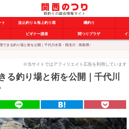
ート
波止釣り＆海上釣り堀
磯釣り
ビギナー講座
関つりプラザ
イ
喫できる釣り場と術を公開｜千代川水系・雨滝川〈鳥取県〉
※当サイトではアフィリエイト広告を利用しています
きる釣り場と術を公開｜千代川
〉