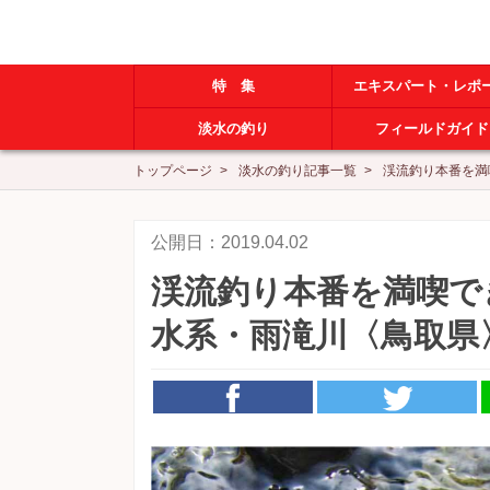
特 集
エキスパート・レポ
淡水の釣り
フィールドガイド
トップページ
淡水の釣り記事一覧
渓流釣り本番を満
公開日：2019.04.02
渓流釣り本番を満喫で
水系・雨滝川〈鳥取県