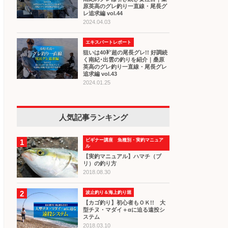
原英高のグレ釣り一直線・尾長グ
レ追求編 vol.44
2024.04.03
エキスパートレポート
狙いは40㌢超の尾長グレ!! 好調続
く南紀･出雲の釣りを紹介｜桑原
英高のグレ釣り一直線・尾長グレ
追求編 vol.43
2024.01.25
人気記事ランキング
ビギナー講座 魚種別・実釣マニュア
1
ル
【実釣マニュアル】ハマチ（ブ
リ）の釣り方
2018.08.30
2
波止釣り＆海上釣り堀
【カゴ釣り】初心者もＯＫ!! 大
型チヌ・マダイ＋αに迫る遠投シ
ステム
2018.03.10