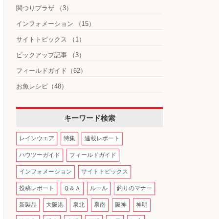
関つりプラザ
（3）
インフォメーション
（15）
サイトトピックス
（1）
ピックアップ記事
（3）
フィールドガイド
（62）
お魚レシピ
（48）
キーワード検索
レインウエア
特集
連載レポート
ハウツーガイド
フィールドガイド
インフォメーション
サイトトピックス
投稿レポート
Ｑ＆Ａ
ルール
釣りのマナー
新製品
大阪港
泉北
泉南
阪神
神明