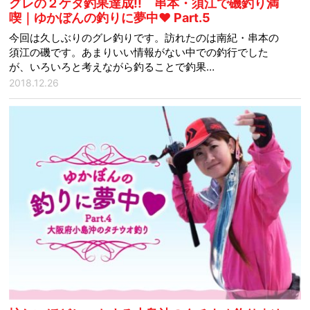
グレの２ケタ釣果達成!! 串本・須江で磯釣り満
喫｜ゆかぼんの釣りに夢中♥ Part.5
今回は久しぶりのグレ釣りです。訪れたのは南紀・串本の
須江の磯です。あまりいい情報がない中での釣行でした
が、いろいろと考えながら釣ることで釣果…
2018.12.26