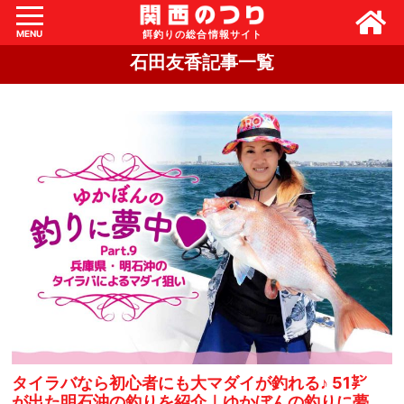
MENU
石田友香記事一覧
タイラバなら初心者にも大マダイが釣れる♪ 51㌢
が出た明石沖の釣りを紹介｜ゆかぼんの釣りに夢