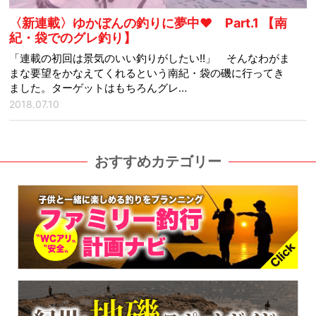
〈新連載〉ゆかぼんの釣りに夢中♥ Part.1 【南
紀・袋でのグレ釣り】
「連載の初回は景気のいい釣りがしたい!!」 そんなわがま
まな要望をかなえてくれるという南紀・袋の磯に行ってき
ました。ターゲットはもちろんグレ…
2018.07.10
おすすめカテゴリー