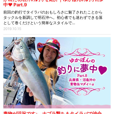
中♥ Part.9
前回の釣行でタイラバのおもしろさに魅了されたことから
タックルを新調して明石沖へ。初心者でも迷わずできる落
として巻くだけという簡単なスタイルで…
2019.10.15
青物が活況です♪ ナブラ撃ち＆タイラバで沖合