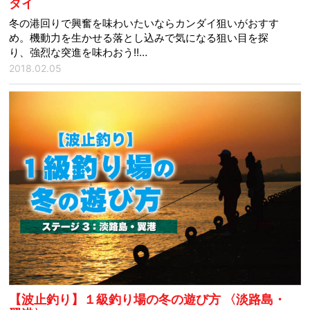
ダイ
冬の港回りで興奮を味わいたいならカンダイ狙いがおすす
め。機動力を生かせる落とし込みで気になる狙い目を探
り、強烈な突進を味わおう!!…
2018.02.05
【波止釣り】１級釣り場の冬の遊び方 〈淡路島・