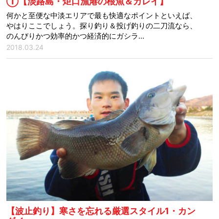
①【淡路島・炬口漁港の根魚＆カレイ】
何かと至便な中淡エリアで最も快適なポイントといえば、
やはりここでしょう。探り釣り＆投げ釣りの二刀流なら、
のんびりかつ効率的かつ経済的にガシラ…
2018.03.24
【波止釣り】寒さを忘れる厳選スタイル1・カン