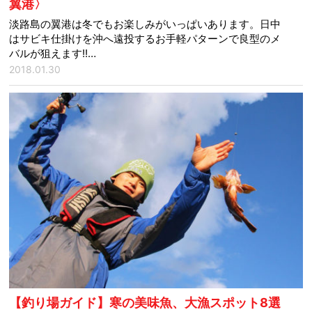
翼港〉
淡路島の翼港は冬でもお楽しみがいっぱいあります。日中
はサビキ仕掛けを沖へ遠投するお手軽パターンで良型のメ
バルが狙えます!!…
2018.01.30
【釣り場ガイド】寒の美味魚、大漁スポット8選