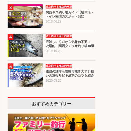
3
波止釣り＆海上釣り堀
関西キス釣り場ガイド〈駐車場・
トイレ完備のスポット8選〉
2018.06.22
4
波止釣り＆海上釣り堀
混雑しにくいから気兼ね不要!!
穴場的・関西タチウオ釣り場10選
2018.10.28
5
波止釣り＆海上釣り堀
遠浅の護岸も攻略可能!! 大アジ狙
いの遠投サビキ成功のコツを紹介
2020.05.25
おすすめカテゴリー