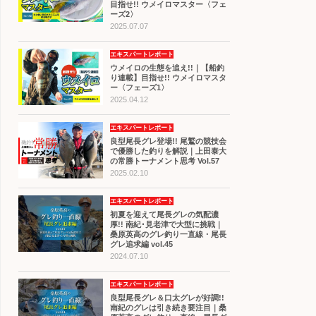
目指せ!! ウメイロマスター〈フェ
ーズ2〉
2025.07.07
エキスパートレポート
ウメイロの生態を追え!!｜【船釣
り連載】目指せ!! ウメイロマスタ
ー〈フェーズ1〉
2025.04.12
エキスパートレポート
良型尾長グレ登場!! 尾鷲の競技会
で優勝した釣りを解説｜上田泰大
の常勝トーナメント思考 Vol.57
2025.02.10
エキスパートレポート
初夏を迎えて尾長グレの気配濃
厚!! 南紀･見老津で大型に挑戦｜
桑原英高のグレ釣り一直線・尾長
グレ追求編 vol.45
2024.07.10
エキスパートレポート
良型尾長グレ＆口太グレが好調!!
南紀のグレは引き続き要注目｜桑