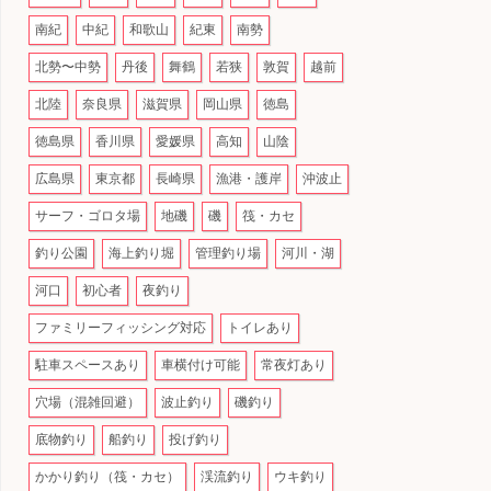
南紀
中紀
和歌山
紀東
南勢
北勢〜中勢
丹後
舞鶴
若狭
敦賀
越前
北陸
奈良県
滋賀県
岡山県
徳島
徳島県
香川県
愛媛県
高知
山陰
広島県
東京都
長崎県
漁港・護岸
沖波止
サーフ・ゴロタ場
地磯
磯
筏・カセ
釣り公園
海上釣り堀
管理釣り場
河川・湖
河口
初心者
夜釣り
ファミリーフィッシング対応
トイレあり
駐車スペースあり
車横付け可能
常夜灯あり
穴場（混雑回避）
波止釣り
磯釣り
底物釣り
船釣り
投げ釣り
かかり釣り（筏・カセ）
渓流釣り
ウキ釣り