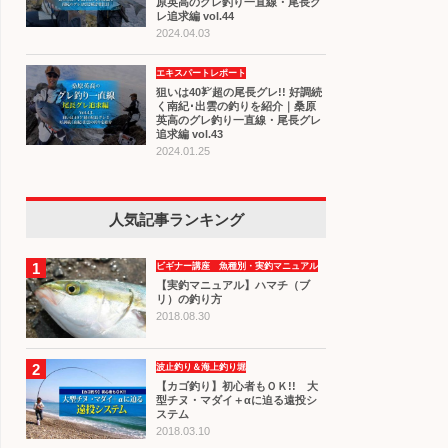
原英高のグレ釣り一直線・尾長グ
レ追求編 vol.44
2024.04.03
エキスパートレポート
狙いは40㌢超の尾長グレ!! 好調続
く南紀･出雲の釣りを紹介｜桑原
英高のグレ釣り一直線・尾長グレ
追求編 vol.43
2024.01.25
人気記事ランキング
1
ビギナー講座 魚種別・実釣マニュアル
【実釣マニュアル】ハマチ（ブ
リ）の釣り方
2018.08.30
2
波止釣り＆海上釣り堀
【カゴ釣り】初心者もＯＫ!! 大
型チヌ・マダイ＋αに迫る遠投シ
ステム
2018.03.10