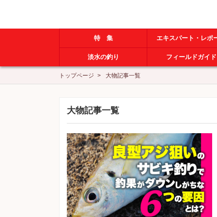
特 集
エキスパート・レポ
淡水の釣り
フィールドガイド
トップページ
大物記事一覧
大物記事一覧