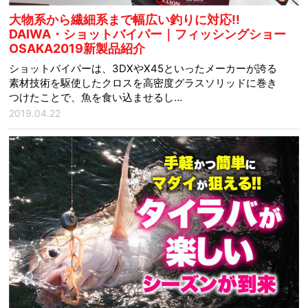
大物系から繊細系まで幅広い釣りに対応!!
DAIWA・ショットバイパー｜フィッシングショー
OSAKA2019新製品紹介
ショットバイパーは、3DXやX45といったメーカーが誇る
素材技術を駆使したクロスを高密度グラスソリッドに巻き
つけたことで、魚を食い込ませるし…
2019.04.22