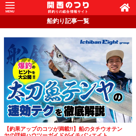
MENU
船釣り記事一覧
【釣果アップのコツが満載!!】船のタチウオテン
ヤの詳細ハウツーガイドがイチバンエイト