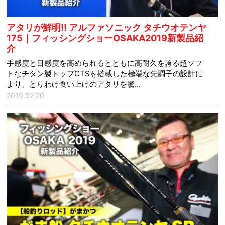
アタリが鮮明!! アルファソニック タチウオテンヤ
175｜フィッシングショーOSAKA2019新製品紹
介
手感度と目感度を高められるとともに高耐久を誇る超ソフ
トなチタン製トップCTSを搭載した極端な先調子の設計に
より、とりわけ食い上げのアタリを驚…
2019.02.20