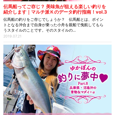
伝馬船ってご存じ？ 美味魚が狙える楽しい釣りを
紹介します｜マルチ派Ｋのデータ釣行指南！vol.3
伝馬船の釣りをご存じでしょうか？ 伝馬船とは、ポイン
トとなる沖合まで自身が乗った小舟を親船で曳航してもら
うスタイルのことです。そのスタイルの…
2019.07.21