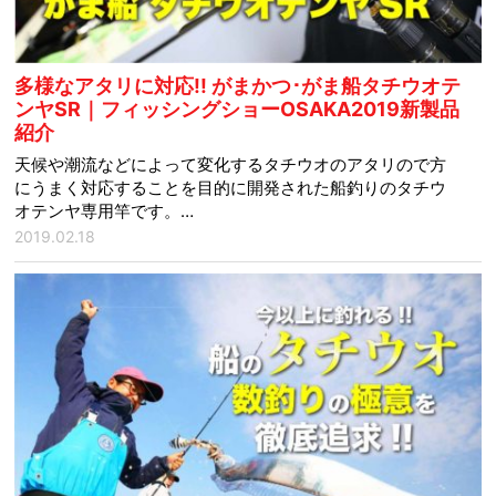
多様なアタリに対応!! がまかつ･がま船タチウオテ
ンヤSR｜フィッシングショーOSAKA2019新製品
紹介
天候や潮流などによって変化するタチウオのアタリので方
にうまく対応することを目的に開発された船釣りのタチウ
オテンヤ専用竿です。…
2019.02.18