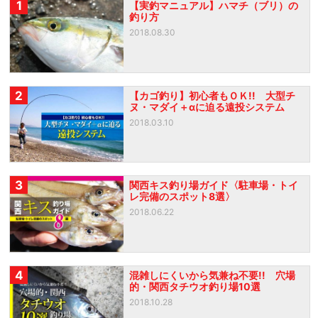
1
【実釣マニュアル】ハマチ（ブリ）の
釣り方
2018.08.30
2
【カゴ釣り】初心者もＯＫ!! 大型チ
ヌ・マダイ＋αに迫る遠投システム
2018.03.10
3
関西キス釣り場ガイド〈駐車場・トイ
レ完備のスポット8選〉
2018.06.22
4
混雑しにくいから気兼ね不要!! 穴場
的・関西タチウオ釣り場10選
2018.10.28