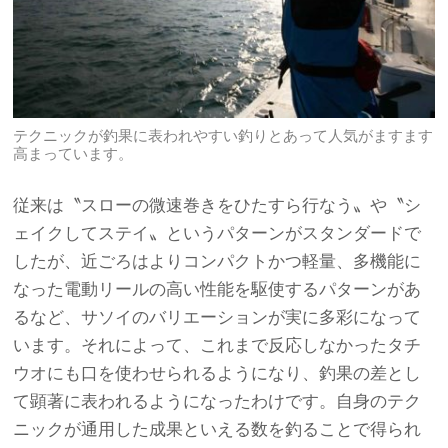
テクニックが釣果に表われやすい釣りとあって人気がますます
高まっています。
従来は〝スローの微速巻きをひたすら行なう〟や〝シ
ェイクしてステイ〟というパターンがスタンダードで
したが、近ごろはよりコンパクトかつ軽量、多機能に
なった電動リールの高い性能を駆使するパターンがあ
るなど、サソイのバリエーションが実に多彩になって
います。それによって、これまで反応しなかったタチ
ウオにも口を使わせられるようになり、釣果の差とし
て顕著に表われるようになったわけです。自身のテク
ニックが通用した成果といえる数を釣ることで得られ