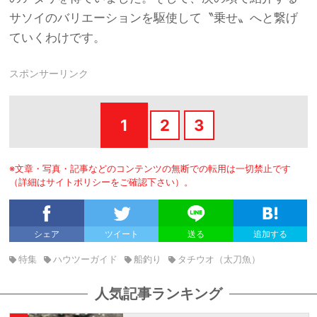
サソイのバリエーションを駆使して〝乗せ〟へと繋げ
ていくわけです。
スポンサーリンク
1
2
3
※文章・写真・記事などのコンテンツの無断での転用は一切禁止です
（詳細はサイトポリシーをご確認下さい）。
シェア
ツイート
送る
追加する
特集
ハウツーガイド
船釣り
タチウオ（太刀魚）
人気記事ランキング