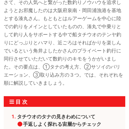
さて、その人気へと繋がった数釣りノウハウを追求し
ようとお邪魔したのは大阪府泉南・岡田浦漁港を基地
とする湊丸さん。もともとはルアーゲームを中心に陸
での釣りをメインとしていたものの、湊丸で中乗りと
して釣り人をサポートする中で船タチウオのテンヤ釣
りにどっぷりとハマり、近ごろはそればかりを楽しん
でいるという角井よしたかさんのプライベート釣行に
同行させていただいて数釣りのキモをうかがいまし
た。その要点は、①タナの考え方、②サソイのバリ
エーション、③取り込み方の３つ。では、それぞれを
順に解説していきましょう。
タチウオのタナの見きわめについて
手返しよく探れる宙層からチェック