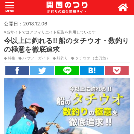
MENU
公開日：2018.12.06
※当サイトではアフィリエイト広告を利用しています
今以上に釣れる!! 船のタチウオ・数釣り
の極意を徹底追求
特集
ハウツーガイド
船釣り
タチウオ（太刀魚）