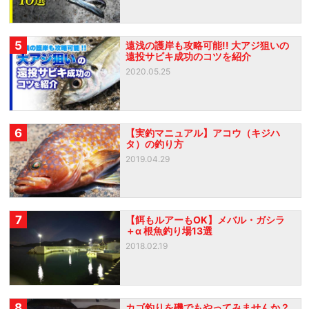
5
遠浅の護岸も攻略可能!! 大アジ狙いの
遠投サビキ成功のコツを紹介
2020.05.25
6
【実釣マニュアル】アコウ（キジハ
タ）の釣り方
2019.04.29
7
【餌もルアーもOK】メバル・ガシラ
＋α 根魚釣り場13選
2018.02.19
8
カゴ釣りを磯でもやってみませんか？