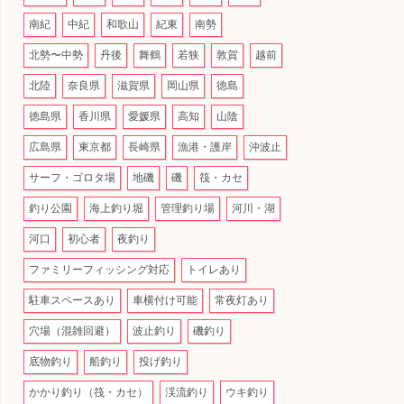
南紀
中紀
和歌山
紀東
南勢
北勢〜中勢
丹後
舞鶴
若狭
敦賀
越前
北陸
奈良県
滋賀県
岡山県
徳島
徳島県
香川県
愛媛県
高知
山陰
広島県
東京都
長崎県
漁港・護岸
沖波止
サーフ・ゴロタ場
地磯
磯
筏・カセ
釣り公園
海上釣り堀
管理釣り場
河川・湖
河口
初心者
夜釣り
ファミリーフィッシング対応
トイレあり
駐車スペースあり
車横付け可能
常夜灯あり
穴場（混雑回避）
波止釣り
磯釣り
底物釣り
船釣り
投げ釣り
かかり釣り（筏・カセ）
渓流釣り
ウキ釣り