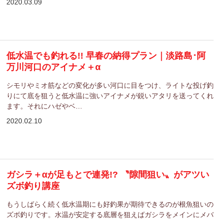
2020.03.09
低水温でも釣れる!! 早春の納得プラン｜淡路島･阿
万川河口のアイナメ＋α
シモリやミオ筋などの変化が多い河口に目をつけ、ライトな投げ釣
りにて底を狙うと低水温に強いアイナメが鋭いアタリを送ってくれ
ます。それにハゼやベ…
2020.02.10
ガシラ＋αが足もとで連発!? 〝隙間狙い〟がアツい
ズボ釣り講座
もうしばらく続く低水温期にも好釣果が期待できるのが根魚狙いの
ズボ釣りです。水温が安定する底層を狙えばガシラをメインにメバ