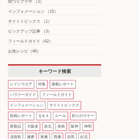
関つりプラザ
（3）
インフォメーション
（15）
サイトトピックス
（1）
ピックアップ記事
（3）
フィールドガイド
（62）
お魚レシピ
（48）
キーワード検索
レインウエア
特集
連載レポート
ハウツーガイド
フィールドガイド
インフォメーション
サイトトピックス
投稿レポート
Ｑ＆Ａ
ルール
釣りのマナー
新製品
大阪港
泉北
泉南
阪神
神明
淡路島
播磨
東播
西播
但馬
紀北