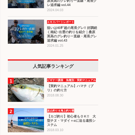
原英高のグレ釣り一直線・尾長グ
レ追求編 vol.44
2024.04.03
エキスパートレポート
狙いは40㌢超の尾長グレ!! 好調続
く南紀･出雲の釣りを紹介｜桑原
英高のグレ釣り一直線・尾長グレ
追求編 vol.43
2024.01.25
人気記事ランキング
1
ビギナー講座 魚種別・実釣マニュアル
【実釣マニュアル】ハマチ（ブ
リ）の釣り方
2018.08.30
2
波止釣り＆海上釣り堀
【カゴ釣り】初心者もＯＫ!! 大
型チヌ・マダイ＋αに迫る遠投シ
ステム
2018.03.10