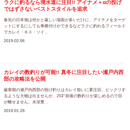
ラクに釣るなら境水道に注目!! アイナメ＋αの投げ
ではずさないベストスタイルを追求
春先の日本海は何かと厳しい場面が多いだけに、アイナメをターゲ
ットにするにしても車横付けができるなどラクに釣れるフィールド
でカレイ・キス・ソイ…
2019.02.06
カレイの数釣りが可能!! 真冬に注目したい瀬戸内西
部の攻略法を公開
厳寒期の瀬戸内西部の投げ釣りはカレイ狙いに要注目。ビックリす
るような大物は出ませんが、25㌢前後の数釣りが楽しめるので目
が離せません。水深豊…
2019.01.28