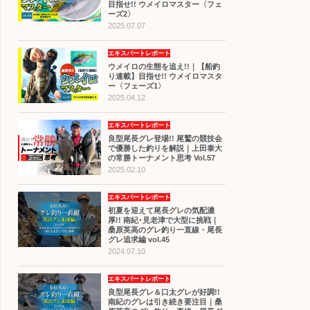
目指せ!! ウメイロマスター〈フェ
ーズ2〉
2025.07.07
エキスパートレポート
ウメイロの生態を追え!!｜【船釣
り連載】目指せ!! ウメイロマスタ
ー〈フェーズ1〉
2025.04.12
エキスパートレポート
良型尾長グレ登場!! 尾鷲の競技会
で優勝した釣りを解説｜上田泰大
の常勝トーナメント思考 Vol.57
2025.02.10
エキスパートレポート
初夏を迎えて尾長グレの気配濃
厚!! 南紀･見老津で大型に挑戦｜
桑原英高のグレ釣り一直線・尾長
グレ追求編 vol.45
2024.07.10
エキスパートレポート
良型尾長グレ＆口太グレが好調!!
南紀のグレは引き続き要注目｜桑