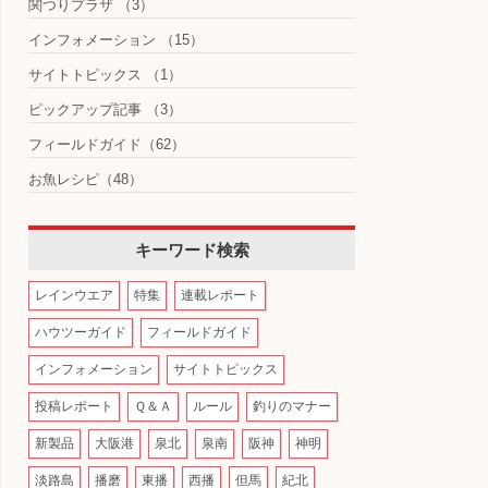
関つりプラザ
（3）
インフォメーション
（15）
サイトトピックス
（1）
ピックアップ記事
（3）
フィールドガイド
（62）
お魚レシピ
（48）
キーワード検索
レインウエア
特集
連載レポート
ハウツーガイド
フィールドガイド
インフォメーション
サイトトピックス
投稿レポート
Ｑ＆Ａ
ルール
釣りのマナー
新製品
大阪港
泉北
泉南
阪神
神明
淡路島
播磨
東播
西播
但馬
紀北