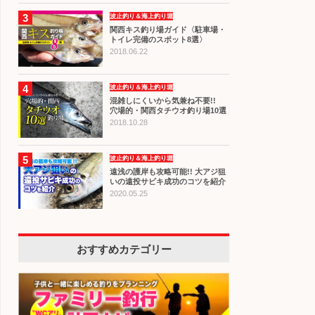
3
波止釣り＆海上釣り堀
関西キス釣り場ガイド〈駐車場・
トイレ完備のスポット8選〉
2018.06.22
4
波止釣り＆海上釣り堀
混雑しにくいから気兼ね不要!!
穴場的・関西タチウオ釣り場10選
2018.10.28
5
波止釣り＆海上釣り堀
遠浅の護岸も攻略可能!! 大アジ狙
いの遠投サビキ成功のコツを紹介
2020.05.25
おすすめカテゴリー