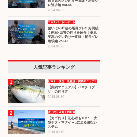
原英高のグレ釣り一直線・尾長グ
レ追求編 vol.44
2024.04.03
エキスパートレポート
狙いは40㌢超の尾長グレ!! 好調続
く南紀･出雲の釣りを紹介｜桑原
英高のグレ釣り一直線・尾長グレ
追求編 vol.43
2024.01.25
人気記事ランキング
1
ビギナー講座 魚種別・実釣マニュアル
【実釣マニュアル】ハマチ（ブ
リ）の釣り方
2018.08.30
2
波止釣り＆海上釣り堀
【カゴ釣り】初心者もＯＫ!! 大
型チヌ・マダイ＋αに迫る遠投シ
ステム
2018.03.10