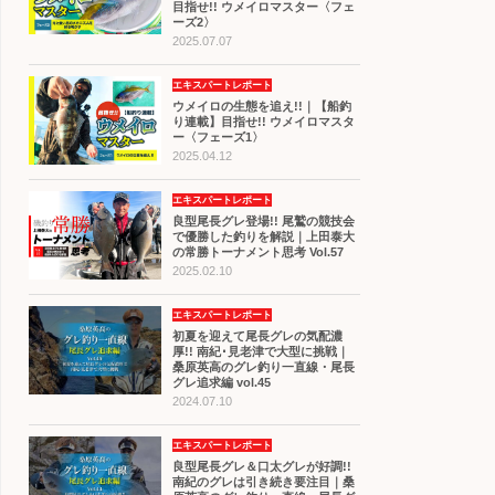
目指せ!! ウメイロマスター〈フェ
ーズ2〉
2025.07.07
エキスパートレポート
ウメイロの生態を追え!!｜【船釣
り連載】目指せ!! ウメイロマスタ
ー〈フェーズ1〉
2025.04.12
エキスパートレポート
良型尾長グレ登場!! 尾鷲の競技会
で優勝した釣りを解説｜上田泰大
の常勝トーナメント思考 Vol.57
2025.02.10
エキスパートレポート
初夏を迎えて尾長グレの気配濃
厚!! 南紀･見老津で大型に挑戦｜
桑原英高のグレ釣り一直線・尾長
グレ追求編 vol.45
2024.07.10
エキスパートレポート
良型尾長グレ＆口太グレが好調!!
南紀のグレは引き続き要注目｜桑