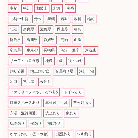
南紀
中紀
和歌山
紀東
南勢
北勢〜中勢
丹後
舞鶴
若狭
敦賀
越前
北陸
奈良県
滋賀県
岡山県
徳島
徳島県
香川県
愛媛県
高知
山陰
広島県
東京都
長崎県
漁港・護岸
沖波止
サーフ・ゴロタ場
地磯
磯
筏・カセ
釣り公園
海上釣り堀
管理釣り場
河川・湖
河口
初心者
夜釣り
ファミリーフィッシング対応
トイレあり
駐車スペースあり
車横付け可能
常夜灯あり
穴場（混雑回避）
波止釣り
磯釣り
底物釣り
船釣り
投げ釣り
かかり釣り（筏・カセ）
渓流釣り
ウキ釣り