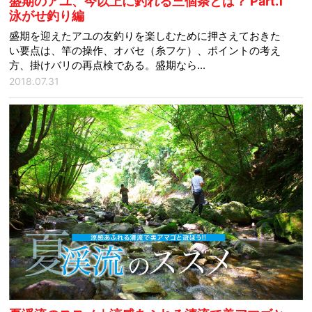
盛期のアユ、今以上に釣れる三個条とは？ Part.1
泳がせ釣り編
盛期を迎えたアユの友釣りを楽しむために押さえておきた
い要点は、竿の操作、オバセ（糸フケ）、ポイントの考え
方、掛けバリの再点検である。盛期なら...
2018.07.31