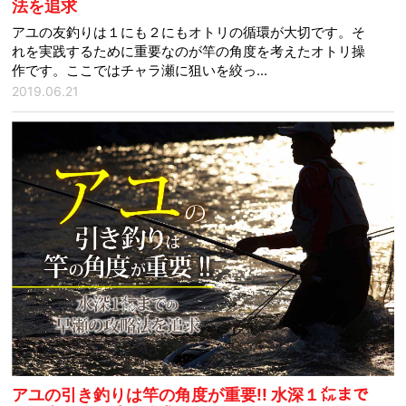
法を追求
アユの友釣りは１にも２にもオトリの循環が大切です。そ
れを実践するために重要なのが竿の角度を考えたオトリ操
作です。ここではチャラ瀬に狙いを絞っ...
2019.06.21
アユの引き釣りは竿の角度が重要!! 水深１㍍まで