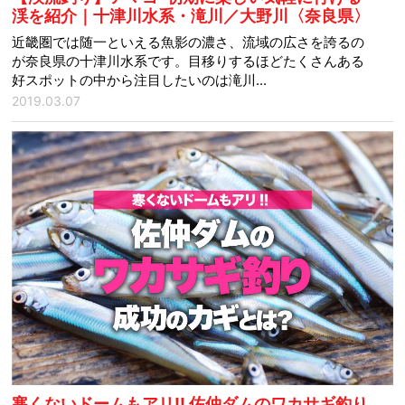
渓を紹介｜十津川水系・滝川／大野川〈奈良県〉
近畿圏では随一といえる魚影の濃さ、流域の広さを誇るの
が奈良県の十津川水系です。目移りするほどたくさんある
好スポットの中から注目したいのは滝川...
2019.03.07
寒くないドームもアリ!! 佐仲ダムのワカサギ釣り