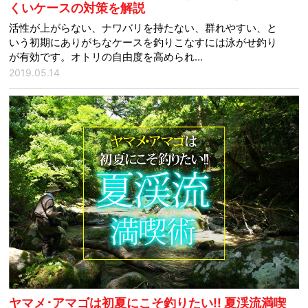
くいケースの対策を解説
活性が上がらない、ナワバリを持たない、群れやすい、と
いう初期にありがちなケースを釣りこなすには泳がせ釣り
が有効です。オトリの自由度を高められ...
2019.05.14
ヤマメ･アマゴは初夏にこそ釣りたい!! 夏渓流満喫