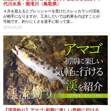
代川水系・雨滝川〈鳥取県〉
４月を迎えるとプレッシャーを受けたスレッカラシの渓魚
が相手になりますが、工夫しだいでは釣果をのばすことが
可能です。釣りにくさを逆手に取って楽...
2019.04.02
【渓流釣り】アマゴ･初期に楽しい気軽に行ける