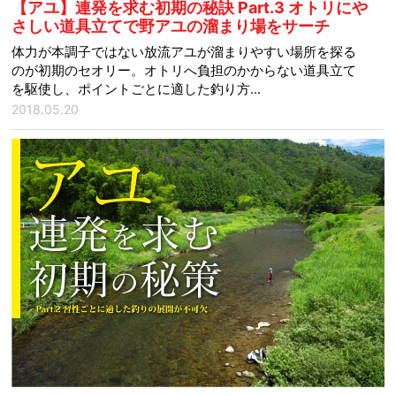
【アユ】連発を求む初期の秘訣 Part.3 オトリにや
さしい道具立てで野アユの溜まり場をサーチ
体力が本調子ではない放流アユが溜まりやすい場所を探る
のが初期のセオリー。オトリへ負担のかからない道具立て
を駆使し、ポイントごとに適した釣り方...
2018.05.20