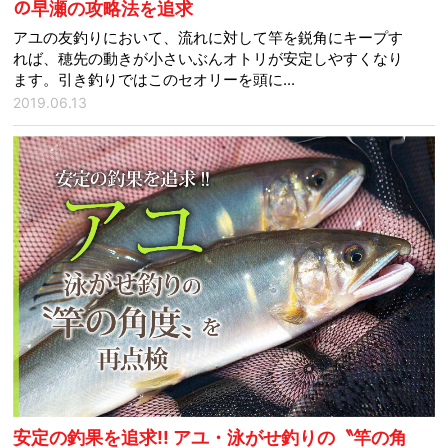
の早瀬の攻略法を追求
アユの友釣りにおいて、流れに対して竿を鋭角にキープす
れば、穂先の動きが小さいぶんオトリが安定しやすくなり
ます。引き釣りではこのセオリーを頭に...
2019.06.13
安定の釣果を追求!! アユ・泳がせ釣りの〝竿の角