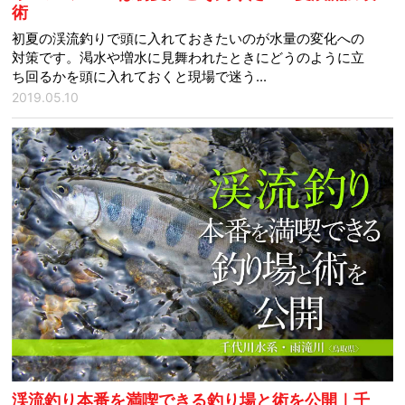
術
初夏の渓流釣りで頭に入れておきたいのが水量の変化への
対策です。渇水や増水に見舞われたときにどうのように立
ち回るかを頭に入れておくと現場で迷う...
2019.05.10
渓流釣り本番を満喫できる釣り場と術を公開｜千