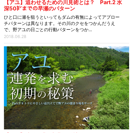
【アユ】追わせるための川見術とは？ Part.2 水
深50㌢までの早瀬のパターン
ひと口に瀬を狙うといってもダムの有無によってアプロー
チパターンは異なります。その川のクセをつかんだうえ
で、野アユの日ごとの行動パターンをつか...
2018.06.28