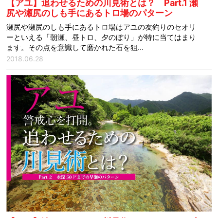
【アユ】追わせるための川見術とは？ Part.1 瀬
尻や瀬尻のしも手にあるトロ場のパターン
瀬尻や瀬尻のしも手にあるトロ場はアユの友釣りのセオリ
ーといえる「朝瀬、昼トロ、夕のぼり」が特に当てはまり
ます。その点を意識して磨かれた石を狙...
2018.06.28