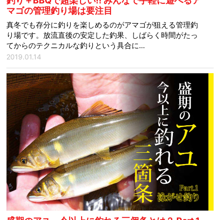
釣り＋BBQで超楽しい!! みんなで手軽に遊べるア
マゴの管理釣り場は要注目
真冬でも存分に釣りを楽しめるのがアマゴが狙える管理釣
り場です。放流直後の安定した釣果、しばらく時間がたっ
てからのテクニカルな釣りという具合に...
2019.01.14