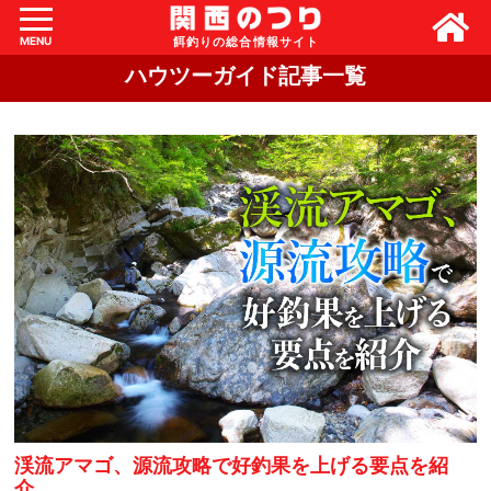
MENU
ハウツーガイド記事一覧
渓流アマゴ、源流攻略で好釣果を上げる要点を紹
介