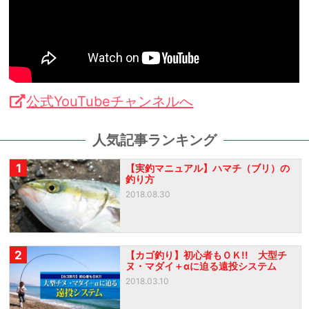
公式YouTubeチャンネルへ
人気記事ランキング
1
【実釣マニュアル】ハマチ（ブリ）の
釣り方
2018.08.30
2
【カゴ釣り】初心者もＯＫ!! 大型チ
ヌ・マダイ＋αに迫る遠投システム
2018.03.10