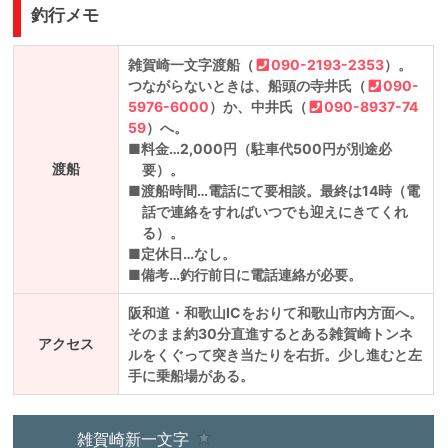
釣行メモ
雑賀崎一文字渡船（
090-2193-2353
）。
つながらないときは、船頭の寺井氏（
090-
5976-6000
）か、中井氏（
090-8937-74
59
）へ。
■
料金
…2,000円（駐車代500円が別途必
渡船
要）。
■
渡船時間
…電話にて要相談。最終は14時（電
話で連絡をすればいつでも迎えにきてくれ
る）。
■
定休日
…なし。
■
備考
…釣行前日に電話連絡が必要。
阪和道・和歌山ICをおりて和歌山市内方面へ。
そのまま約30分直進するとある雑賀崎トンネ
アクセス
ルをくぐって突き当たりを右折。少し進むと左
手に乗船場がある。