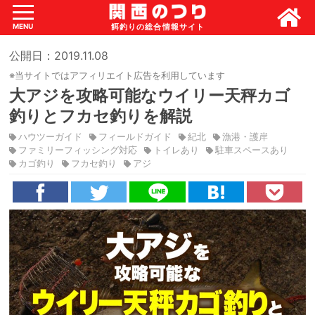
MENU
公開日：2019.11.08
※当サイトではアフィリエイト広告を利用しています
大アジを攻略可能なウイリー天秤カゴ
釣りとフカセ釣りを解説
ハウツーガイド
フィールドガイド
紀北
漁港・護岸
ファミリーフィッシング対応
トイレあり
駐車スペースあり
カゴ釣り
フカセ釣り
アジ