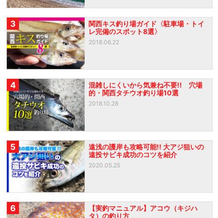
3
関西キス釣り場ガイド〈駐車場・トイ
レ完備のスポット8選〉
2018.06.22
4
混雑しにくいから気兼ね不要!! 穴場
的・関西タチウオ釣り場10選
2018.10.28
5
遠浅の護岸も攻略可能!! 大アジ狙いの
遠投サビキ成功のコツを紹介
2020.05.25
6
【実釣マニュアル】アコウ（キジハ
タ）の釣り方