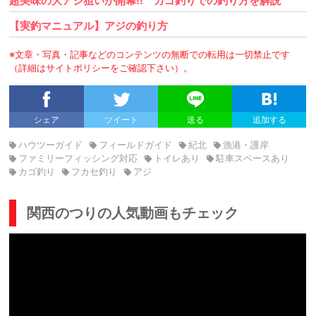
超美味の大アジ狙いが開幕!! カゴ釣りでの釣り方を解説
【実釣マニュアル】アジの釣り方
※文章・写真・記事などのコンテンツの無断での転用は一切禁止です
（詳細はサイトポリシーをご確認下さい）。
シェア
ツイート
送る
追加する
ハウツーガイド
フィールドガイド
紀北
漁港・護岸
ファミリーフィッシング対応
トイレあり
駐車スペースあり
カゴ釣り
フカセ釣り
アジ
関西のつりの人気動画もチェック