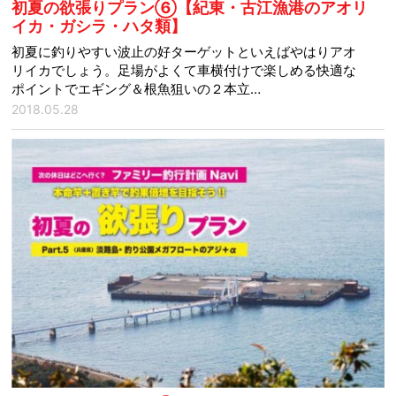
初夏の欲張りプラン⑥【紀東・古江漁港のアオリ
イカ・ガシラ・ハタ類】
初夏に釣りやすい波止の好ターゲットといえばやはりアオ
リイカでしょう。足場がよくて車横付けで楽しめる快適な
ポイントでエギング＆根魚狙いの２本立…
2018.05.28