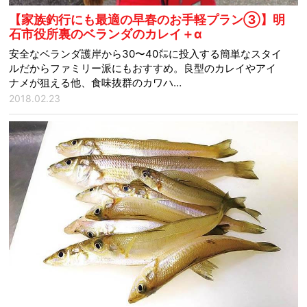
【家族釣行にも最適の早春のお手軽プラン③】明
石市役所裏のベランダのカレイ＋α
安全なベランダ護岸から30〜40㍍に投入する簡単なスタイ
ルだからファミリー派にもおすすめ。良型のカレイやアイ
ナメが狙える他、食味抜群のカワハ…
2018.02.23