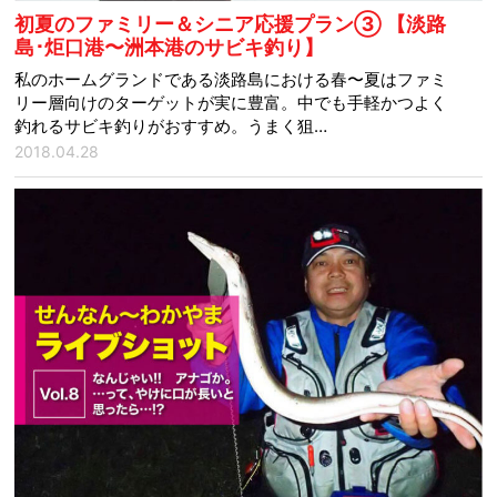
初夏のファミリー＆シニア応援プラン③ 【淡路
島･炬口港〜洲本港のサビキ釣り】
私のホームグランドである淡路島における春〜夏はファミ
リー層向けのターゲットが実に豊富。中でも手軽かつよく
釣れるサビキ釣りがおすすめ。うまく狙…
2018.04.28