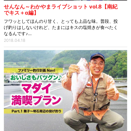
せんなん～わかやまライブショット vol.8【南紀
でキス＋α編】
フワッとしてほんのり甘く、とっても上品な味。普段、投
げ釣りはしないけれど、たまにはキスの塩焼きが食べたく
なるんです♪…
2018.04.18