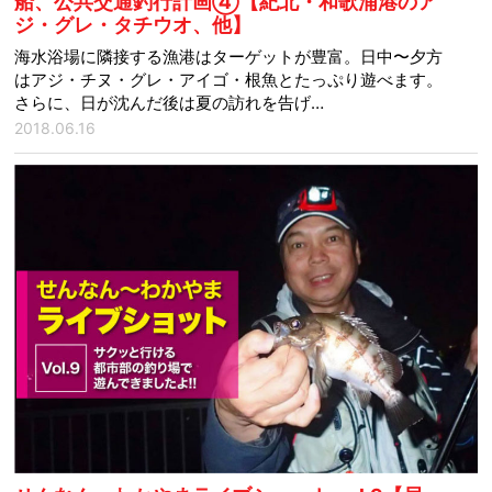
船、公共交通釣行計画④【紀北・和歌浦港のア
ジ・グレ・タチウオ、他】
海水浴場に隣接する漁港はターゲットが豊富。日中〜夕方
はアジ・チヌ・グレ・アイゴ・根魚とたっぷり遊べます。
さらに、日が沈んだ後は夏の訪れを告げ…
2018.06.16