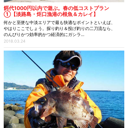
餌代1000円以内で遊ぶ。春の低コストプラン
①【淡路島・炬口漁港の根魚＆カレイ】
何かと至便な中淡エリアで最も快適なポイントといえば、
やはりここでしょう。探り釣り＆投げ釣りの二刀流なら、
のんびりかつ効率的かつ経済的にガシラ…
2018.03.24