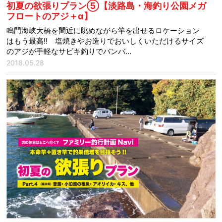
初夏の欲張りプラン⑤【淡路島・海釣り公園メガ
フロートのアジ＋α】
鳴門海峡大橋を間近に眺めながら竿を出せるロケーション
はもう最高!! 塩焼きやお造りでおいしくいただけるサイズ
のアジが手軽なサビキ釣りでバンバ…
2018.05.28