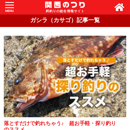
MENU
ガシラ（カサゴ）記事一覧
落とすだけで釣れちゃう♪ 超お手軽・探り釣り
のススメ