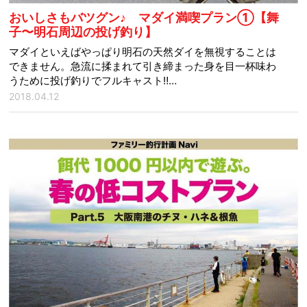
おいしさもバツグン♪ マダイ満喫プラン①【舞
子〜明石周辺の投げ釣り】
マダイといえばやっぱり明石の天然ダイを無視することは
できません。急流に揉まれて引き締まった身を目一杯味わ
うために投げ釣りでフルキャスト‼…
2018.04.12