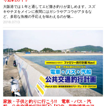
大阪港では１年と通してエビ撒き釣りが楽しめます。スズ
キやチヌをメインに夜間にはガシラやアコウがアタるな
ど、多彩な魚種の手応えを味わえるのが魅…
2018.07.13
家族・子供と釣りに行こう!! 電車・バス・汽