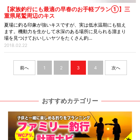
【家族釣行にも最適の早春のお手軽プラン①】三
重県尾鷲周辺のキス
夏場に釣る印象が強いキスですが、実は低水温期にも狙え
ます。機動力を生かして水深のある場所に見られる溜まり
場を見つけておいしいヤツをたくさん釣…
2018.02.22
前へ
1
2
3
4
次へ
おすすめカテゴリー