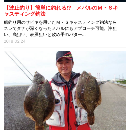
【波止釣り】簡単に釣れる!? メバルのＭ・Ｓキ
ャスティング釣法
船釣り用のサビキを用いたＭ・Ｓキャスティング釣法なら
スレてタナが深くなったメバルにもアプローチ可能。沖狙
い、底狙い、表層狙いと攻め手のパター…
2018.02.24