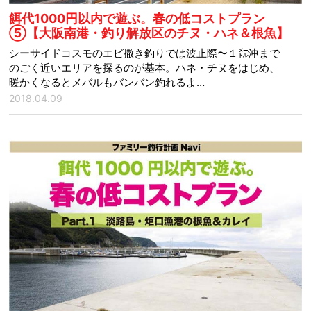
餌代1000円以内で遊ぶ。春の低コストプラン
⑤【大阪南港・釣り解放区のチヌ・ハネ＆根魚】
シーサイドコスモのエビ撒き釣りでは波止際〜１㍍沖まで
のごく近いエリアを探るのが基本。ハネ・チヌをはじめ、
暖かくなるとメバルもバンバン釣れるよ…
2018.04.09