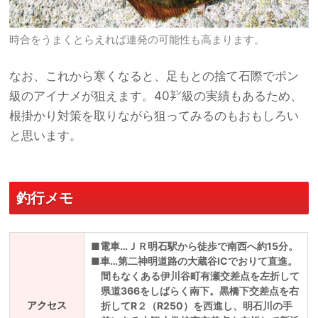
時合をうまくとらえれば連発の可能性も高まります。
なお、これから寒くなると、足もとの捨て石際でポン
級のアイナメが狙えます。40㌢級の実績もあるため、
根掛かり対策を取りながら狙ってみるのもおもしろい
と思います。
釣行メモ
■電車…ＪＲ明石駅から徒歩で南西へ約15分。
■車…第二神明道路の大蔵谷ICでおりて直進。
間もなくある伊川谷町有瀬交差点を左折して
県道366をしばらく南下。黒橋下交差点を右
アクセス
折してR２（R250）を西進し、明石川の手