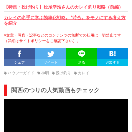
【特集・投げ釣り】松尾幸浩さんのカレイ釣り戦略（前編）
カレイの名手に学ぶ効率化戦略｡〝時合〟をモノにする考え方
を紹介
※文章・写真・記事などのコンテンツの無断での転用は一切禁止です
（詳細はサイトポリシーをご確認下さい）。
シェア
ツイート
送る
追加する
ハウツーガイド
神明
投げ釣り
カレイ
関西のつりの人気動画もチェック