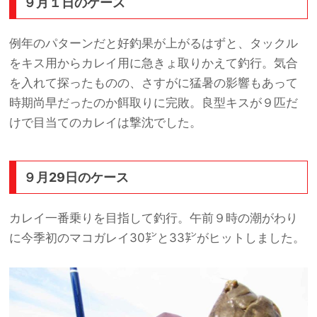
９月１日のケース
例年のパターンだと好釣果が上がるはずと、タックル
をキス用からカレイ用に急きょ取りかえて釣行。気合
を入れて探ったものの、さすがに猛暑の影響もあって
時期尚早だったのか餌取りに完敗。良型キスが９匹だ
けで目当てのカレイは撃沈でした。
９月29日のケース
カレイ一番乗りを目指して釣行。午前９時の潮がわり
に今季初のマコガレイ30㌢と33㌢がヒットしました。