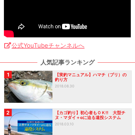
公式YouTubeチャンネルへ
人気記事ランキング
1
【実釣マニュアル】ハマチ（ブリ）の
釣り方
2018.08.30
2
【カゴ釣り】初心者もＯＫ!! 大型チ
ヌ・マダイ＋αに迫る遠投システム
2018.03.10