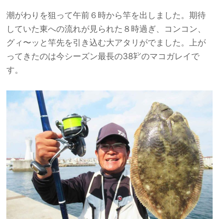
潮がわりを狙って午前６時から竿を出しました。期待
していた東への流れが見られた８時過ぎ、コンコン、
グィ〜ッと竿先を引き込む大アタリがでました。上が
ってきたのは今シーズン最長の38㌢のマコガレイで
す。