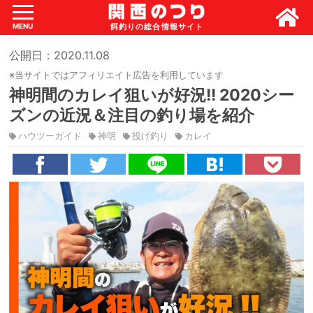
MENU
公開日：2020.11.08
※当サイトではアフィリエイト広告を利用しています
神明間のカレイ狙いが好況!! 2020シー
ズンの近況＆注目の釣り場を紹介
ハウツーガイド
神明
投げ釣り
カレイ