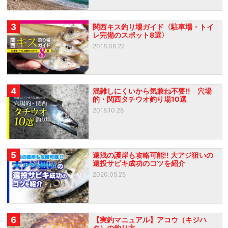
3
関西キス釣り場ガイド〈駐車場・トイ
レ完備のスポット8選〉
2018.06.22
4
混雑しにくいから気兼ね不要!! 穴場
的・関西タチウオ釣り場10選
2018.10.28
5
遠浅の護岸も攻略可能!! 大アジ狙いの
遠投サビキ成功のコツを紹介
2020.05.25
6
【実釣マニュアル】アコウ（キジハ
タ）の釣り方