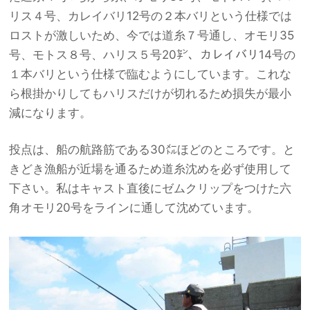
リス４号、カレイバリ12号の２本バリという仕様では
ロストが激しいため、今では道糸７号通し、オモリ35
号、モトス８号、ハリス５号20㌢、カレイバリ14号の
１本バリという仕様で臨むようにしています。これな
ら根掛かりしてもハリスだけが切れるため損失が最小
減になります。
投点は、船の航路筋である30㍍ほどのところです。と
きどき漁船が近場を通るため道糸沈めを必ず使用して
下さい。私はキャスト直後にゼムクリップをつけた六
角オモリ20号をラインに通して沈めています。