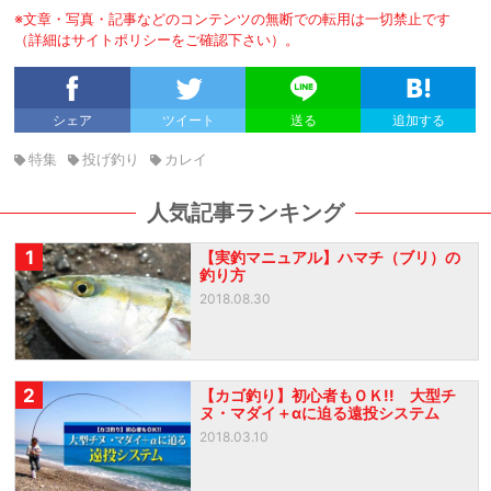
※文章・写真・記事などのコンテンツの無断での転用は一切禁止です
（詳細はサイトポリシーをご確認下さい）。
シェア
ツイート
送る
追加する
特集
投げ釣り
カレイ
人気記事ランキング
1
【実釣マニュアル】ハマチ（ブリ）の
釣り方
2018.08.30
2
【カゴ釣り】初心者もＯＫ!! 大型チ
ヌ・マダイ＋αに迫る遠投システム
2018.03.10