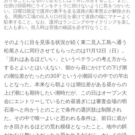
おりることになるので足もとには十分に注意すること。また、
仕掛け回収時にラインをテトラに掛けないように気をつかいた
い。日曜日限定で護岸の裏手を走る道路の駐車禁止が解除され
る。周囲の工場の出入り口付近を避けて道路の端にマナーよく
駐車すること。なお、護岸はランニングやサイクリングを楽し
む人も多い。投入時は背後の確認を必ず行なうこと。
そのように目を見張る状況が続く東二見人工島へ通う
松尾さんに同行させてもらったのは11月12日（日）。
「流れはあるほどいい」というベテランの考え方から
するとよいとはいえない、朝から昼にかけての下げ潮
の潮位差がたったの30㌢という小潮回りの中での竿出
しとなった。本来なら朝よりは潮位差がある昼からの
上げ潮にも期待したい潮時だが、この日はオープン大
会にエントリーしているため昼過ぎには審査会場の明
石港へと向かうとのことで条件の選択肢は制限され
た。その中で唯一よいと思われる条件は、前日に底が
かき回されるほどの荒れ模様となったこと。地中の餌
がかなり舞い上がったと思われるだけに、カレイの活