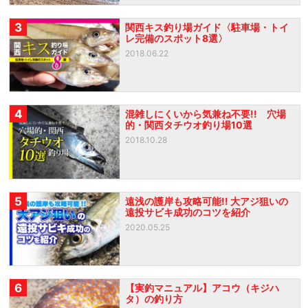
3
関西キス釣り場ガイド〈駐車場・トイ
レ完備のスポット8選〉
2018.06.22
4
混雑しにくいから気兼ね不要!! 穴場
的・関西タチウオ釣り場10選
2018.10.28
5
遠浅の護岸も攻略可能!! 大アジ狙いの
遠投サビキ成功のコツを紹介
2020.05.25
6
【実釣マニュアル】アコウ（キジハ
タ）の釣り方