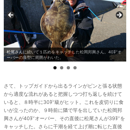
松尾さんに続いて１匹めをキャッチした松岡邦興さん。40㌢オ
ーバーの良型に周囲がわいた。
さて、トップガイドから出るラインがピンと張る状態
から適度な流れがあると把握しつつ打ち返しを続けて
いると、８時半に30㌢級がヒット。これを皮切りに食
いが立ったのか、９時前に隣で竿を出していた松岡邦
興さんが40㌢オーバー、その直後に松尾さんが39㌢を
キャッチした。さらに干潮を経て上げ潮に転じた直後