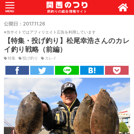
MENU
公開日：2017.11.26
※当サイトではアフィリエイト広告を利用しています
【特集・投げ釣り】松尾幸浩さんのカレ
イ釣り戦略（前編）
特集
投げ釣り
カレイ