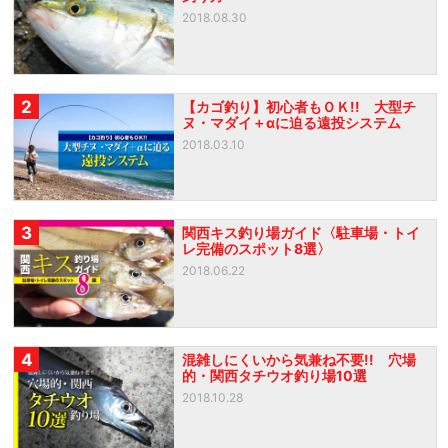
2018.08.30
2
【カゴ釣り】初心者もＯＫ!! 大型チ
ヌ・マダイ＋αに迫る遠投システム
2018.03.10
3
関西キス釣り場ガイド〈駐車場・トイ
レ完備のスポット8選〉
2018.06.22
4
混雑しにくいから気兼ね不要!! 穴場
的・関西タチウオ釣り場10選
2018.10.28