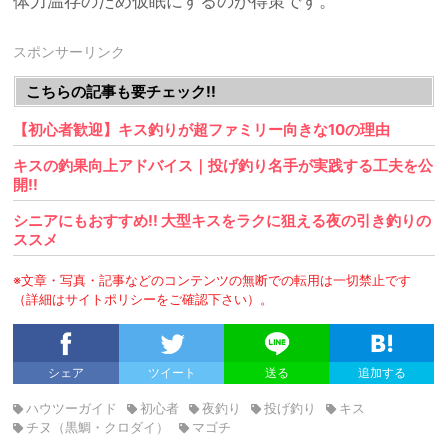
体力温存のため仮眠にするのが得策です。
スポンサーリンク
こちらの記事も要チェック!!
【初心者歓迎】キス釣りが超ファミリー向きな10の理由
キスの釣果向上アドバイス｜投げ釣り名手が実践する工夫を公
開!!
シニアにもおすすめ!! 大型キスをラクに狙える夜の引き釣りの
ススメ
※文章・写真・記事などのコンテンツの無断での転用は一切禁止です
（詳細はサイトポリシーをご確認下さい）。
シェア
ツイート
送る
追加する
ハウツーガイド
初心者
夜釣り
投げ釣り
キス
チヌ（黒鯛・クロダイ）
マゴチ