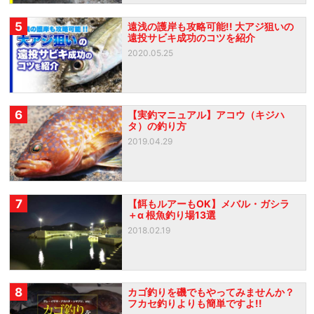
5
遠浅の護岸も攻略可能!! 大アジ狙いの
遠投サビキ成功のコツを紹介
2020.05.25
6
【実釣マニュアル】アコウ（キジハ
タ）の釣り方
2019.04.29
7
【餌もルアーもOK】メバル・ガシラ
＋α 根魚釣り場13選
2018.02.19
8
カゴ釣りを磯でもやってみませんか？
フカセ釣りよりも簡単ですよ!!