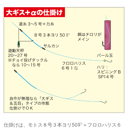
仕掛けは、モトス８号３本ヨリ50㌢＋フロロハリス６