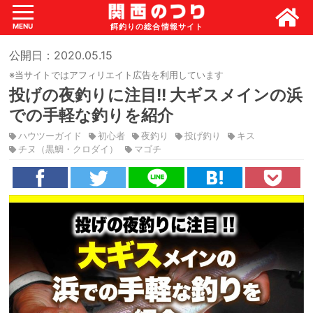
MENU
公開日：2020.05.15
※当サイトではアフィリエイト広告を利用しています
投げの夜釣りに注目!! 大ギスメインの浜
での手軽な釣りを紹介
ハウツーガイド
初心者
夜釣り
投げ釣り
キス
チヌ（黒鯛・クロダイ）
マゴチ