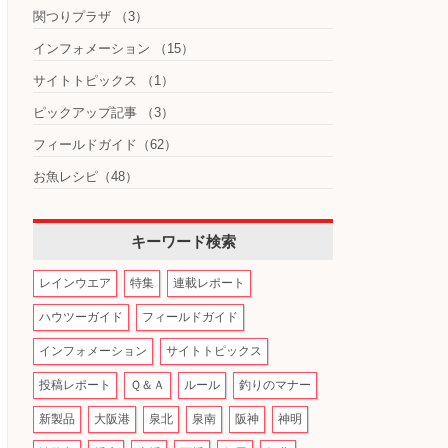
関つりプラザ
（3）
インフォメーション
（15）
サイトトピックス
（1）
ピックアップ記事
（3）
フィールドガイド
（62）
お魚レシピ
（48）
キーワード検索
レインウエア
特集
連載レポート
ハウツーガイド
フィールドガイド
インフォメーション
サイトトピックス
投稿レポート
Ｑ＆Ａ
ルール
釣りのマナー
新製品
大阪港
泉北
泉南
阪神
神明