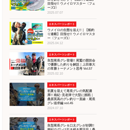
目指せ!! ウメイロマスター〈フェ
ーズ2〉
2025.07.07
エキスパートレポート
ウメイロの生態を追え!!｜【船釣
り連載】目指せ!! ウメイロマスタ
ー〈フェーズ1〉
2025.04.12
エキスパートレポート
良型尾長グレ登場!! 尾鷲の競技会
で優勝した釣りを解説｜上田泰大
の常勝トーナメント思考 Vol.57
2025.02.10
エキスパートレポート
初夏を迎えて尾長グレの気配濃
厚!! 南紀･見老津で大型に挑戦｜
桑原英高のグレ釣り一直線・尾長
グレ追求編 vol.45
2024.07.10
エキスパートレポート
良型尾長グレ＆口太グレが好調!!
南紀のグレは引き続き要注目｜桑