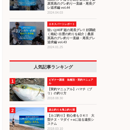
原英高のグレ釣り一直線・尾長グ
レ追求編 vol.44
2024.04.03
エキスパートレポート
狙いは40㌢超の尾長グレ!! 好調続
く南紀･出雲の釣りを紹介｜桑原
英高のグレ釣り一直線・尾長グレ
追求編 vol.43
2024.01.25
人気記事ランキング
ビギナー講座 魚種別・実釣マニュア
1
ル
【実釣マニュアル】ハマチ（ブ
リ）の釣り方
2018.08.30
2
波止釣り＆海上釣り堀
【カゴ釣り】初心者もＯＫ!! 大
型チヌ・マダイ＋αに迫る遠投シ
ステム
2018.03.10