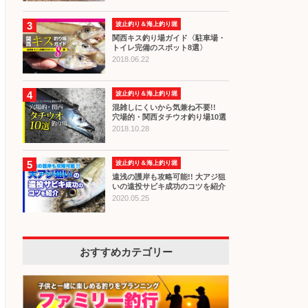
3
波止釣り＆海上釣り堀
関西キス釣り場ガイド〈駐車場・
トイレ完備のスポット8選〉
2018.06.22
4
波止釣り＆海上釣り堀
混雑しにくいから気兼ね不要!!
穴場的・関西タチウオ釣り場10選
2018.10.28
5
波止釣り＆海上釣り堀
遠浅の護岸も攻略可能!! 大アジ狙
いの遠投サビキ成功のコツを紹介
2020.05.25
おすすめカテゴリー