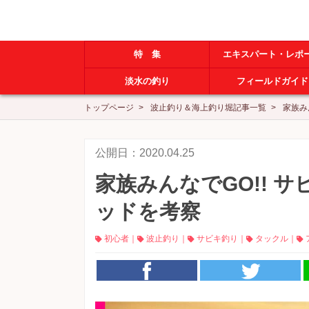
特 集
エキスパート・レポ
淡水の釣り
フィールドガイド
トップページ
波止釣り＆海上釣り堀記事一覧
家族み
公開日：2020.04.25
家族みんなでGO!! 
ッドを考察
初心者
｜
波止釣り
｜
サビキ釣り
｜
タックル
｜