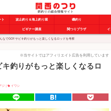
ート
波止釣り＆海上釣り堀
磯釣り
ビギナー講座
関つりプラザ
イ
んなでGO!! サビキ釣りがもっと楽しくなるロッドを考察
※当サイトではアフィリエイト広告を利用しています
サビキ釣りがもっと楽しくなるロ
アジ
｜
イワシ