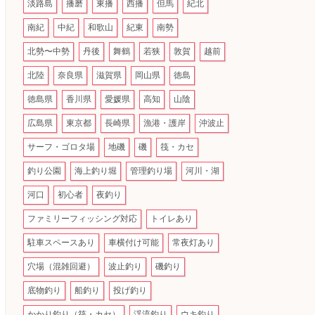
淡路島
播磨
東播
西播
但馬
紀北
南紀
中紀
和歌山
紀東
南勢
北勢〜中勢
丹後
舞鶴
若狭
敦賀
越前
北陸
奈良県
滋賀県
岡山県
徳島
徳島県
香川県
愛媛県
高知
山陰
広島県
東京都
長崎県
漁港・護岸
沖波止
サーフ・ゴロタ場
地磯
磯
筏・カセ
釣り公園
海上釣り堀
管理釣り場
河川・湖
河口
初心者
夜釣り
ファミリーフィッシング対応
トイレあり
駐車スペースあり
車横付け可能
常夜灯あり
穴場（混雑回避）
波止釣り
磯釣り
底物釣り
船釣り
投げ釣り
かかり釣り（筏・カセ）
渓流釣り
ウキ釣り