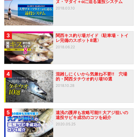
ヌ・マダイ＋αに迫る遠投システム
2018.03.10
3
関西キス釣り場ガイド〈駐車場・トイ
レ完備のスポット8選〉
2018.06.22
4
混雑しにくいから気兼ね不要!! 穴場
的・関西タチウオ釣り場10選
2018.10.28
5
遠浅の護岸も攻略可能!! 大アジ狙いの
遠投サビキ成功のコツを紹介
2020.05.25