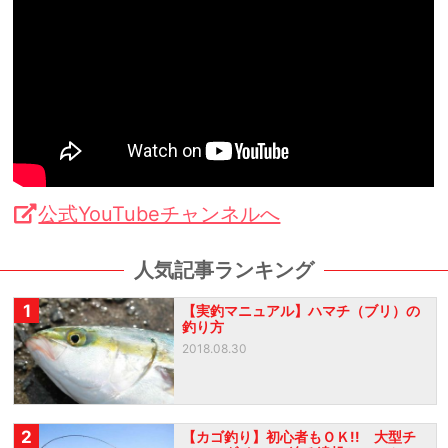
公式YouTubeチャンネルへ
人気記事ランキング
1
【実釣マニュアル】ハマチ（ブリ）の
釣り方
2018.08.30
2
【カゴ釣り】初心者もＯＫ!! 大型チ