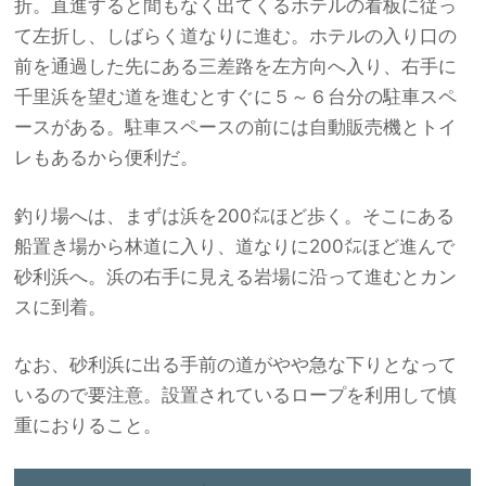
折。直進すると間もなく出てくるホテルの看板に従っ
て左折し、しばらく道なりに進む。ホテルの入り口の
前を通過した先にある三差路を左方向へ入り、右手に
千里浜を望む道を進むとすぐに５～６台分の駐車スペ
ースがある。駐車スペースの前には自動販売機とトイ
レもあるから便利だ。
釣り場へは、まずは浜を200㍍ほど歩く。そこにある
船置き場から林道に入り、道なりに200㍍ほど進んで
砂利浜へ。浜の右手に見える岩場に沿って進むとカン
スに到着。
なお、砂利浜に出る手前の道がやや急な下りとなって
いるので要注意。設置されているロープを利用して慎
重におりること。