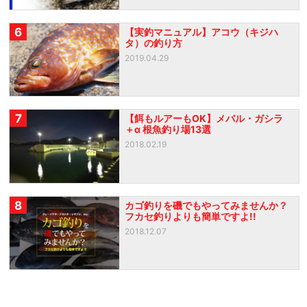
6
【実釣マニュアル】アコウ（キジハ
タ）の釣り方
2019.04.29
7
【餌もルアーもOK】メバル・ガシラ
＋α 根魚釣り場13選
2018.02.19
8
カゴ釣りを磯でもやってみませんか？
フカセ釣りよりも簡単ですよ!!
2018.12.07