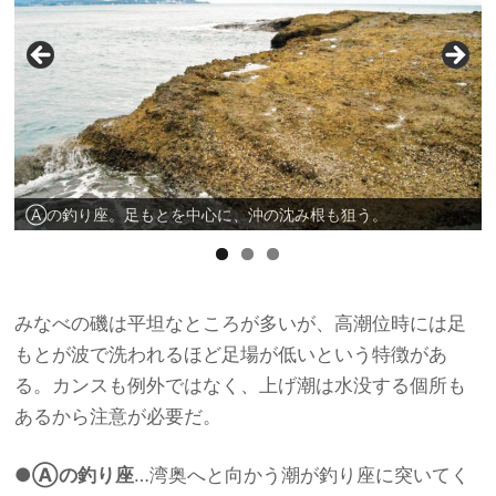
Ⓐの釣り座。足もとを中心に、沖の沈み根も狙う。
みなべの磯は平坦なところが多いが、高潮位時には足
もとが波で洗われるほど足場が低いという特徴があ
る。カンスも例外ではなく、上げ潮は水没する個所も
あるから注意が必要だ。
●Ⓐの釣り座
…湾奥へと向かう潮が釣り座に突いてく