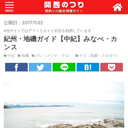
MENU
公開日：2017.11.02
※当サイトではアフィリエイト広告を利用しています
紀州・地磯ガイド【中紀】みなべ・カ
ンス
中紀
地磯
グレ（メジナ・クロ）
チヌ（黒鯛・クロダイ）