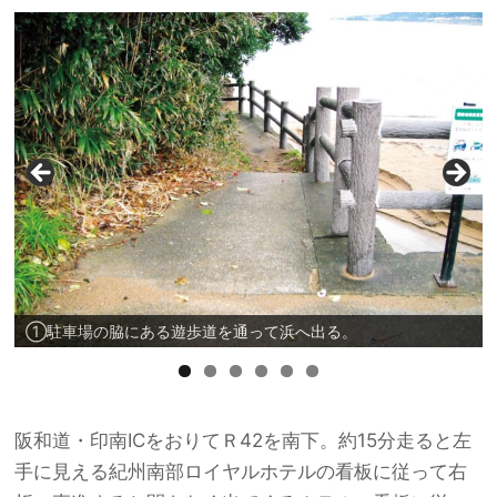
①駐車場の脇にある遊歩道を通って浜へ出る。
阪和道・印南ICをおりてＲ42を南下。約15分走ると左
手に見える紀州南部ロイヤルホテルの看板に従って右