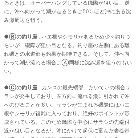
るときは、オーバーハングしている磯際が狙い目。逆
に、沖へ向かって潮が走るときは50㍍ほど沖にある沈
み瀬周辺を狙う。
●Ⓑの釣り座
…ハエ根やシモリがあるため少々釣りづ
らいが、磯際が狙い目となる。釣り座の左側にある離
れ磯との水道部も釣果が期待できる。そして、沖へ向
かって潮が流れる場合はⒶ同様に沈み瀬を狙うのもい
い。
●Ⓒの釣り座
…カンスの最先端部。たいていの場合サ
ラシが発生しており、左方向に流れる潮に引かれて沖
へのびることが多い。サラシが生まれる磯際にはハエ
根やシモリが複雑に入っており、絶好のポイントが形
成されている。このため磯際を中心にサラシの先端付
近が狙い目となるが、沖にかけて起伏に富んだ岩礁帯