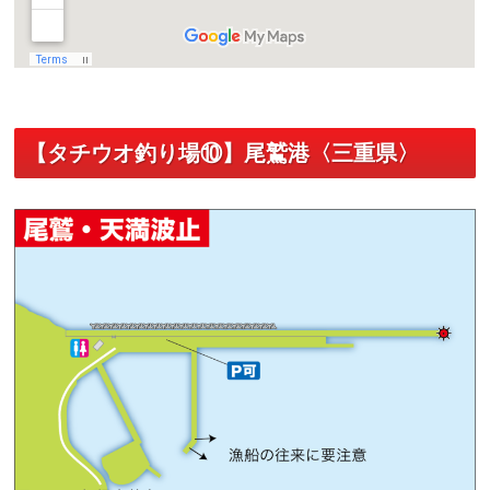
【タチウオ釣り場⑩】尾鷲港〈三重県〉