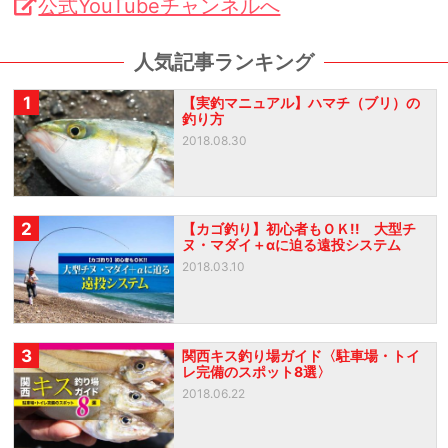
公式YouTubeチャンネルへ
人気記事ランキング
1
【実釣マニュアル】ハマチ（ブリ）の
釣り方
2018.08.30
2
【カゴ釣り】初心者もＯＫ!! 大型チ
ヌ・マダイ＋αに迫る遠投システム
2018.03.10
3
関西キス釣り場ガイド〈駐車場・トイ
レ完備のスポット8選〉
2018.06.22