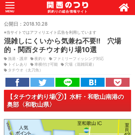
MENU
公開日：2018.10.28
※当サイトではアフィリエイト広告を利用しています
混雑しにくいから気兼ね不要!! 穴場
的・関西タチウオ釣り場10選
漁港・護岸
夜釣り
ファミリーフィッシング対応
トイレあり
車横付け可能
穴場（混雑回避）
タチウオ（太刀魚）
【タチウオ釣り場⑦】水軒・和歌山南港の
奥部〈和歌山県〉