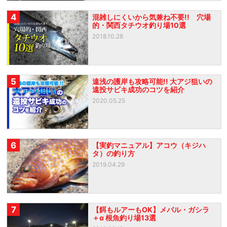
4
混雑しにくいから気兼ね不要!! 穴場
的・関西タチウオ釣り場10選
2018.10.28
5
遠浅の護岸も攻略可能!! 大アジ狙いの
遠投サビキ成功のコツを紹介
2020.05.25
6
【実釣マニュアル】アコウ（キジハ
タ）の釣り方
2019.04.29
7
【餌もルアーもOK】メバル・ガシラ
＋α 根魚釣り場13選