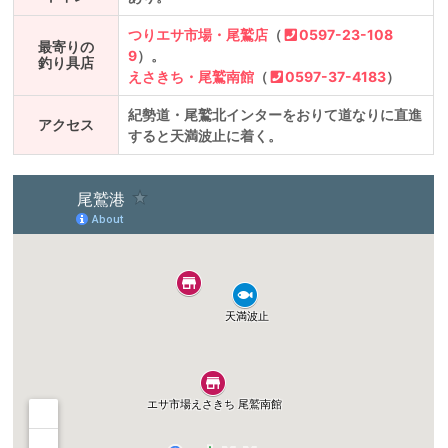
つりエサ市場・尾鷲店
（
0597-23-108
最寄りの
9
）。
釣り具店
えさきち・尾鷲南館
（
0597-37-4183
）
紀勢道・尾鷲北インターをおりて道なりに直進
アクセス
すると天満波止に着く。