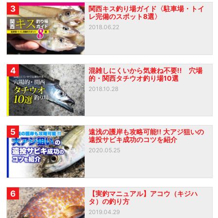
3
関西キス釣り場ガイド〈駐車場・トイ
レ完備のスポット8選〉
2018.06.22
4
混雑しにくいから気兼ね不要!! 穴場
的・関西タチウオ釣り場10選
2018.10.28
5
遠浅の護岸も攻略可能!! 大アジ狙いの
遠投サビキ成功のコツを紹介
2020.05.25
6
【実釣マニュアル】アコウ（キジハ
タ）の釣り方
2019.04.29