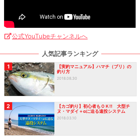
公式YouTubeチャンネルへ
人気記事ランキング
1
【実釣マニュアル】ハマチ（ブリ）の
釣り方
2018.08.30
2
【カゴ釣り】初心者もＯＫ!! 大型チ
ヌ・マダイ＋αに迫る遠投システム
2018.03.10