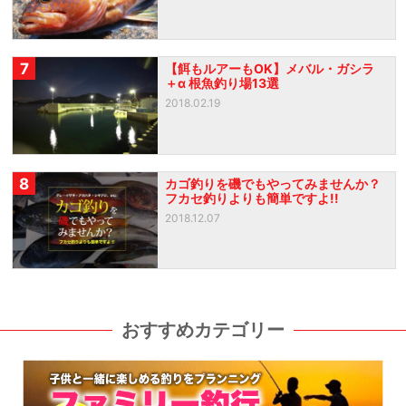
7
【餌もルアーもOK】メバル・ガシラ
＋α 根魚釣り場13選
2018.02.19
8
カゴ釣りを磯でもやってみませんか？
フカセ釣りよりも簡単ですよ!!
2018.12.07
おすすめカテゴリー