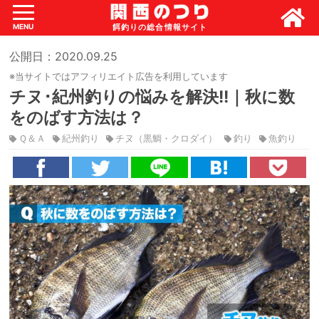
MENU
公開日：2020.09.25
※当サイトではアフィリエイト広告を利用しています
チヌ･紀州釣りの悩みを解決!!｜秋に数
をのばす方法は？
Ｑ＆Ａ
紀州釣り
チヌ（黒鯛・クロダイ）
釣り
魚釣り