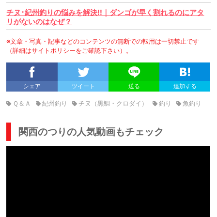
チヌ･紀州釣りの悩みを解決!!｜ダンゴが早く割れるのにアタ
リがないのはなぜ？
※文章・写真・記事などのコンテンツの無断での転用は一切禁止です
（詳細はサイトポリシーをご確認下さい）。
シェア
ツイート
送る
追加する
Ｑ＆Ａ
紀州釣り
チヌ（黒鯛・クロダイ）
釣り
魚釣り
関西のつりの人気動画もチェック