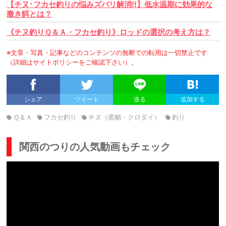
【チヌ･フカセ釣りの悩みズバリ解消!!】低水温期に効果的な
撒き餌とは？
《チヌ釣りＱ＆Ａ・フカセ釣り》ロッドの選択の考え方は？
※文章・写真・記事などのコンテンツの無断での転用は一切禁止です
（詳細はサイトポリシーをご確認下さい）。
シェア
ツイート
送る
追加する
Ｑ＆Ａ
フカセ釣り
チヌ（黒鯛・クロダイ）
釣り
関西のつりの人気動画もチェック