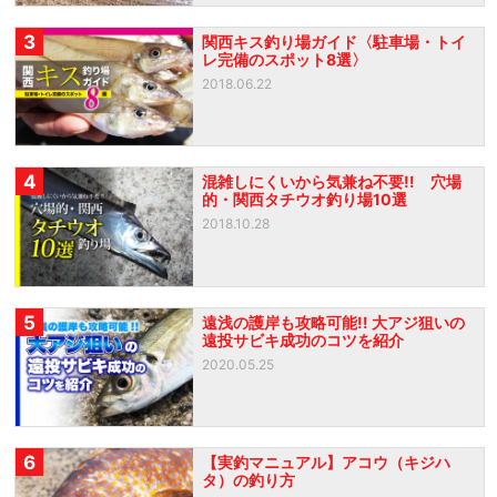
3
関西キス釣り場ガイド〈駐車場・トイ
レ完備のスポット8選〉
2018.06.22
4
混雑しにくいから気兼ね不要!! 穴場
的・関西タチウオ釣り場10選
2018.10.28
5
遠浅の護岸も攻略可能!! 大アジ狙いの
遠投サビキ成功のコツを紹介
2020.05.25
6
【実釣マニュアル】アコウ（キジハ
タ）の釣り方