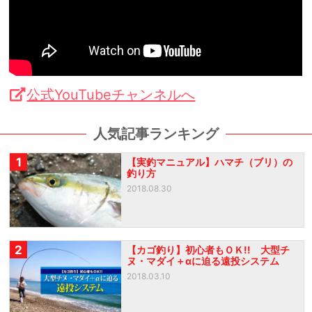
公式YouTubeチャンネルへ
人気記事ランキング
1
【実釣マニュアル】ハマチ（ブリ）の
釣り方
2018.08.30
2
【カゴ釣り】初心者もＯＫ!! 大型チ
ヌ・マダイ＋αに迫る遠投システム
2018.03.10