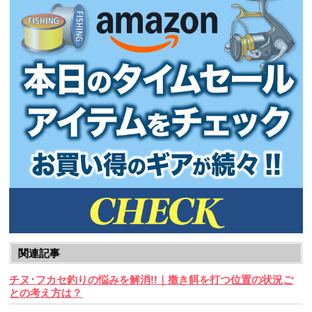
関連記事
チヌ･フカセ釣りの悩みを解消!!｜撒き餌を打つ位置の状況ご
との考え方は？