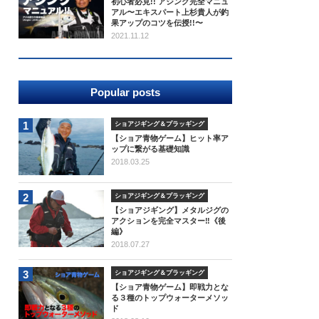
初心者必見!! アジング完全マニュ
アル〜エキスパート上杉貴人が釣
果アップのコツを伝授!!〜
2021.11.12
Popular posts
1
ショアジギング＆プラッギング
【ショア青物ゲーム】ヒット率ア
ップに繋がる基礎知識
2018.03.25
2
ショアジギング＆プラッギング
【ショアジギング】メタルジグの
アクションを完全マスター‼《後
編》
2018.07.27
3
ショアジギング＆プラッギング
【ショア青物ゲーム】即戦力とな
る３種のトップウォーターメソッ
ド