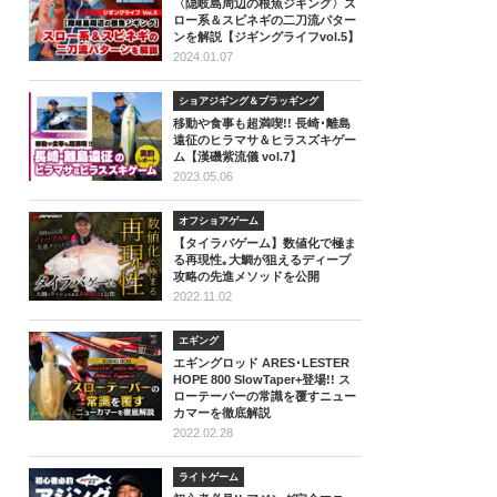
〈隠岐島周辺の根魚ジギング〉ス
ロー系＆スピネギの二刀流パター
ンを解説【ジギングライフvol.5】
2024.01.07
ショアジギング＆プラッギング
移動や食事も超満喫!! 長崎･離島
遠征のヒラマサ＆ヒラスズキゲー
ム【漢磯紫流儀 vol.7】
2023.05.06
オフショアゲーム
【タイラバゲーム】数値化で極ま
る再現性｡大鯛が狙えるディープ
攻略の先進メソッドを公開
2022.11.02
エギング
エギングロッド ARES･LESTER
HOPE 800 SlowTaper+登場!! ス
ローテーパーの常識を覆すニュー
カマーを徹底解説
2022.02.28
ライトゲーム