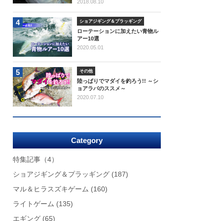
2018.08.10
4
ショアジギング＆プラッギング
ローテーションに加えたい青物ル
アー10選
2020.05.01
5
その他
陸っぱりでマダイを釣ろう!! ～シ
ョアラバのススメ～
2020.07.10
Category
特集記事
（4）
ショアジギング＆プラッギング
(187)
マル＆ヒラスズキゲーム
(160)
ライトゲーム
(135)
エギング
(65)