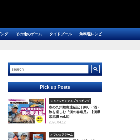
ギング
その他のゲーム
タイドプール
魚料理レシピ
Pick up Posts
ショアジギング＆プラッギング
春の九州離島遠征記｜釣り・酒・
旅を楽しむ〝漢の春遠足〟【漢磯
紫流儀 vol.8】
2026.04.12
オフショアゲーム