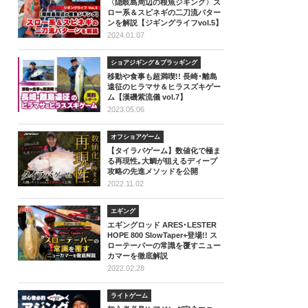
〈隠岐島周辺の根魚ジギング〉ス
ロー系＆スピネギの二刀流パター
ンを解説【ジギングライフvol.5】
2024.01.07
ショアジギング＆プラッギング
移動や食事も超満喫!! 長崎･離島
遠征のヒラマサ＆ヒラスズキゲー
ム【漢磯紫流儀 vol.7】
2023.05.06
オフショアゲーム
【タイラバゲーム】数値化で極ま
る再現性｡大鯛が狙えるディープ
攻略の先進メソッドを公開
2022.11.02
エギング
エギングロッド ARES･LESTER
HOPE 800 SlowTaper+登場!! ス
ローテーパーの常識を覆すニュー
カマーを徹底解説
2022.02.28
ライトゲーム