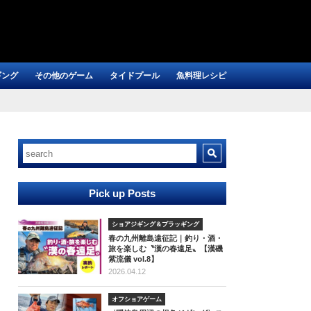
ギング
その他のゲーム
タイドプール
魚料理レシピ
Pick up Posts
ショアジギング＆プラッギング
春の九州離島遠征記｜釣り・酒・
旅を楽しむ〝漢の春遠足〟【漢磯
紫流儀 vol.8】
2026.04.12
オフショアゲーム