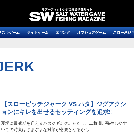
スズキゲーム
ライトゲーム
エギング
オフショアゲーム
スロー系ジ
JERK
【スローピッチジャーク VS ハタ】ジグアクシ
ョンにキレを出せるセッティングを追求!!
夏場に最盛期を迎えるハタジギング。ただし、二枚潮が発生しやす
いこの時期はさまざまな対策が必要となるから……