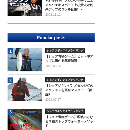
初心者必見!! アジング完全マニュ
アル〜エキスパート上杉貴人が釣
果アップのコツを伝授!!〜
2021.11.12
Popular posts
1
ショアジギング＆プラッギング
【ショア青物ゲーム】ヒット率ア
ップに繋がる基礎知識
2018.03.25
2
ショアジギング＆プラッギング
【ショアジギング】メタルジグの
アクションを完全マスター‼《後
編》
2018.07.27
3
ショアジギング＆プラッギング
【ショア青物ゲーム】即戦力とな
る３種のトップウォーターメソッ
ド