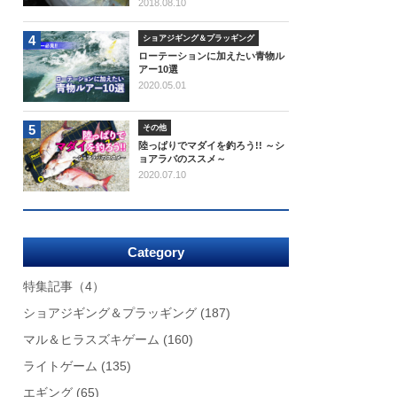
2018.08.10
4
ショアジギング＆プラッギング
ローテーションに加えたい青物ル
アー10選
2020.05.01
5
その他
陸っぱりでマダイを釣ろう!! ～シ
ョアラバのススメ～
2020.07.10
Category
特集記事
（4）
ショアジギング＆プラッギング
(187)
マル＆ヒラスズキゲーム
(160)
ライトゲーム
(135)
エギング
(65)