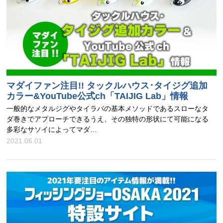
マダイファン注目!! タックルハウス･タイジグ追加
カラー&YouTube公式ch「TAIJIG Lab」情報
一般的なメタルジグやタイラバの基本メソッドであるスローなタ
ダ巻きでアプローチできるうえ、その独特の形状にて可能になる
多彩なサソイによってマダ…
2021.06.01