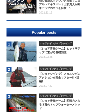
初心者必見!! アジング完全マニュ
アル〜エキスパート上杉貴人が釣
果アップのコツを伝授!!〜
2021.11.12
Popular posts
1
ショアジギング＆プラッギング
【ショア青物ゲーム】ヒット率ア
ップに繋がる基礎知識
2018.03.25
2
ショアジギング＆プラッギング
【ショアジギング】メタルジグの
アクションを完全マスター‼《後
編》
2018.07.27
3
ショアジギング＆プラッギング
【ショア青物ゲーム】即戦力とな
る３種のトップウォーターメソッ
ド