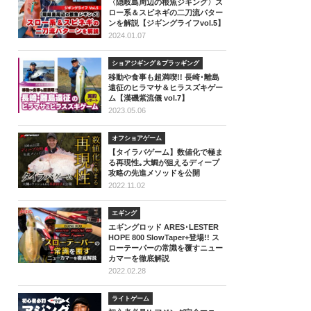
〈隠岐島周辺の根魚ジギング〉ス
ロー系＆スピネギの二刀流パター
ンを解説【ジギングライフvol.5】
2024.01.07
ショアジギング＆プラッギング
移動や食事も超満喫!! 長崎･離島
遠征のヒラマサ＆ヒラスズキゲー
ム【漢磯紫流儀 vol.7】
2023.05.06
オフショアゲーム
【タイラバゲーム】数値化で極ま
る再現性｡大鯛が狙えるディープ
攻略の先進メソッドを公開
2022.11.02
エギング
エギングロッド ARES･LESTER
HOPE 800 SlowTaper+登場!! ス
ローテーパーの常識を覆すニュー
カマーを徹底解説
2022.02.28
ライトゲーム