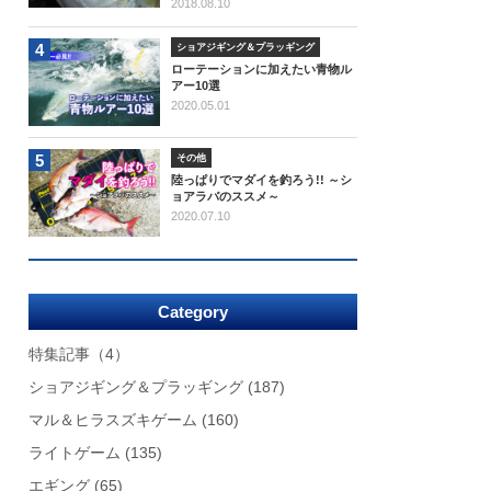
2018.08.10
4
ショアジギング＆プラッギング
ローテーションに加えたい青物ル
アー10選
2020.05.01
5
その他
陸っぱりでマダイを釣ろう!! ～シ
ョアラバのススメ～
2020.07.10
Category
特集記事
（4）
ショアジギング＆プラッギング
(187)
マル＆ヒラスズキゲーム
(160)
ライトゲーム
(135)
エギング
(65)