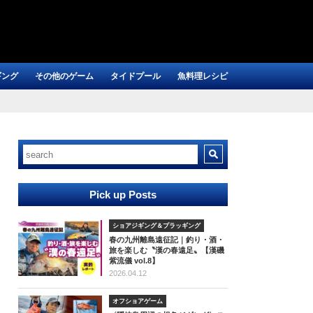
ギング
その他のゲーム
タイドプール
魚料理レシピ
Pick up Posts
ショアジギング＆プラッギング
春の九州離島遠征記｜釣り・酒・
旅を楽しむ〝漢の春遠足〟【漢磯
紫流儀 vol.8】
2026.04.12
オフショアゲーム