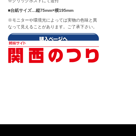
※クリックポストにて送付
■台紙サイズ…縦75mm×横195mm
※モニターや環境光によっては実物の色味と異
なって見えることがあります。ご了承下さい。
※特定商取引法に基づく表記