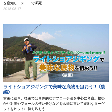
を察知し、スローで瀕死…
2018.08.17
ライトショアジギングで美味な底物を狙おう!!《後
編》
前編に続き、後編では具体的なアプローチ法を中心に考察。根掛
かり対策やフォールの使い分けなどを念頭に置いて多彩なターゲ
ットをヒットに持ち込もう…