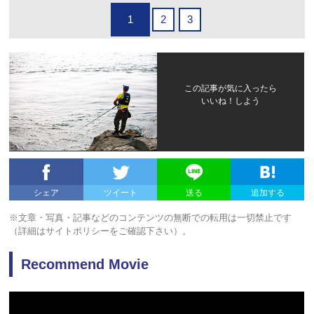
1
2
3
この記事が気に入ったら
いいね！しよう
シェア
ツイート
送る
追加する
※文章・写真・記事などのコンテンツの無断での転用は一切禁止です
（詳細はサイトポリシーをご確認下さい）。
Recommend Movie