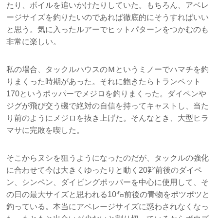
たり、ボイルを追いかけたりしていた。もちろん、アベレ
ージサイズを釣りたいのであれば徹底的にそうすればいい
と思う。気に入ったルアーでヒットパターンをつかむのも
非常に楽しい。
私の場合、タックルハウスのＭというミノーでハマチを釣
りまくった時期があった。それに飽きたらトランペット
170というポッパーでメジロを釣りまくった。ダイペンや
ジグが飛び交う磯で絶対の自信を持ってキャストし、当た
り前のようにメジロを抜き上げた。そんなとき、大型ヒラ
マサに完敗を喫した。
そこからヌシを狙うようになったのだが、タックルの強化
に合わせて今は大きくゆったりと動く20㌢前後のダイペ
ン、シンペン、ダイビングポッパーを中心に使用して、そ
の日の最大サイズと思われる10㌔前後の青物をポツポツと
釣っている。本当にアベレージサイズに惑わされなくなっ