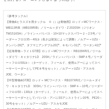
《参考タックル》
【青物&ヒラスズキ用タックル ※（）は青物用】ロッド＝MCワークス・
WB113R/B（WB109R/B）／リール＝ダイワ・Z 2020SH（ジリオン
TW1516SH）／ライン＝バリバス・10×10マックスパワー２～2.5号／リ
ーダー＝フロロ35～40Lb（長さは状況によって調整）／ルアー＝UZU・
チンパン28㌘、タフマニアンデブル20㌘、キモパン31㌘、ウータン42㌘
【近海青物～ライトGT用】ロッド＝MCワークス・ RB109XR/1／リール
＝ダイワ・キャタリナLD 20SH／ライン＝バリバス・SMP４号／リーダ
ー＝フロロ50Lb～（ターゲット、フィールド、使用ルアーによってスペ
ーサーリーダーとしてPE８号をセット）／ルアー＝UZU・アスカモ
JOE、ウータン
【中型青物&GT用】ロッド＝ MCワークス・ RB107XR/2／リール＝ダイ
ワ・キャタリナLD 30SH／ライン＝バリバス・SMP４～10号／リーダー
＝フロロ50～130Lb（ターゲット、フィールド、使用ルアーによってスペ
ーサーリーダーとしてバリバス・アバニSSアシストライン20号、PE20～
30号をセット）／ルアー＝UZU・アスカモJOE