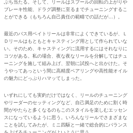
ぶち当たる。そして、リールはスプールの回転の上がりや
ブレーキ性能、ドラグ調整に至るまでチューニングするこ
とができる（もちろん自己責任の範疇での話だが…）。
最近のバス用ベイトリールは非常によくできているが、Ｌ
Ｄリールはもともとキャスティング用として作られていな
い。そのため、キャスティングに流用するにはそれなりに
コツがある。私の場合、夜な夜なリールを分解してはチュ
ーニングを施して組み上げ、翌朝に試投へと出かけた。そ
うやってあっという間に高精度ベアリングや高性能オイル
の魅力にどっぷりハマッてしまった。
いずれにしても実釣だけではなく、リールのチューニング
やリーダーのセッティングなど、自己満足のために割く時
間がやたらと多くなるのもこのスタイルを楽しむエッセン
スになっているように思う。いろんなリールでさまざまな
ことを試してみたが、ミニ四駆と一緒で総合的にバランス
を上げるチューニングがよいように思う。