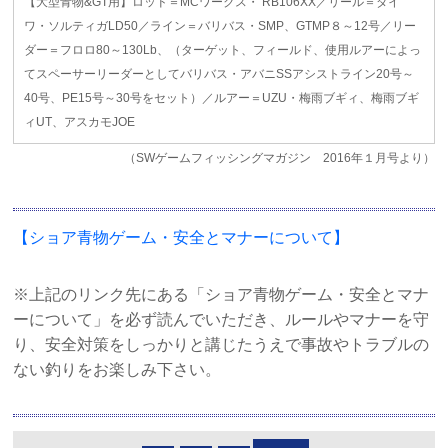
【大型青物&GT用】ロッド＝MCワークス・ RB106XX／リール＝ダイ
ワ・ソルティガLD50／ライン＝バリバス・SMP、GTMP８～12号／リー
ダー＝フロロ80～130Lb、（ターゲット、フィールド、使用ルアーによっ
てスペーサーリーダーとしてバリバス・アバニSSアシストライン20号～
40号、PE15号～30号をセット）／ルアー＝UZU・梅雨ブギィ、梅雨ブギ
ィUT、アスカモJOE
（SWゲームフィッシングマガジン 2016年１月号より）
【ショア青物ゲーム・安全とマナーについて】
※上記のリンク先にある「ショア青物ゲーム・安全とマナ
ーについて」を必ず読んでいただき、ルールやマナーを守
り、安全対策をしっかりと講じたうえで事故やトラブルの
ない釣りをお楽しみ下さい。