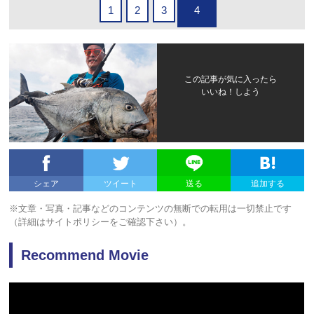
1
2
3
4
この記事が気に入ったら
いいね！しよう
シェア
ツイート
送る
追加する
※文章・写真・記事などのコンテンツの無断での転用は一切禁止です
（詳細はサイトポリシーをご確認下さい）。
Recommend Movie