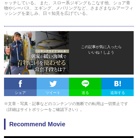
ャッチしている。 また、スロー系ジギングもこなす他、ショア青
物やシーバス、エギング、メバリングなど、さまざまなルアーフィ
ッシングを楽しみ、日々知見を広げている。
この記事が気に入ったら
いいね！しよう
シェア
ツイート
送る
追加する
※文章・写真・記事などのコンテンツの無断での転用は一切禁止です
（詳細はサイトポリシーをご確認下さい）。
Recommend Movie