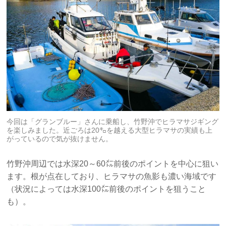
今回は「グランブルー」さんに乗船し、竹野沖でヒラマサジギング
を楽しみました。近ごろは20㌔を越える大型ヒラマサの実績も上
がっているので気が抜けません。
竹野沖周辺では水深20～60㍍前後のポイントを中心に狙い
ます。根が点在しており、ヒラマサの魚影も濃い海域です
（状況によっては水深100㍍前後のポイントを狙うこと
も）。