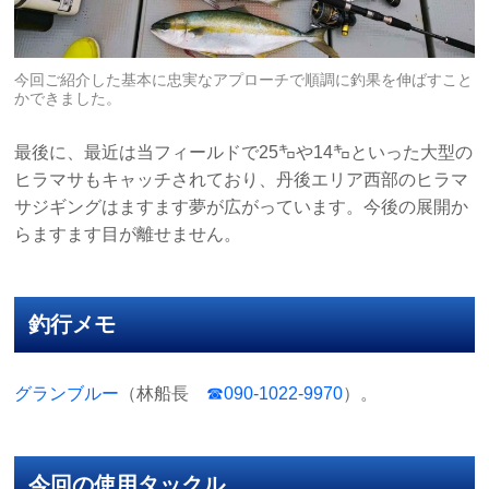
今回ご紹介した基本に忠実なアプローチで順調に釣果を伸ばすこと
かできました。
最後に、最近は当フィールドで25㌔や14㌔といった大型の
ヒラマサもキャッチされており、丹後エリア西部のヒラマ
サジギングはますます夢が広がっています。今後の展開か
らますます目が離せません。
釣行メモ
グランブルー
（林船長
☎︎090-1022-9970
）。
今回の使用タックル