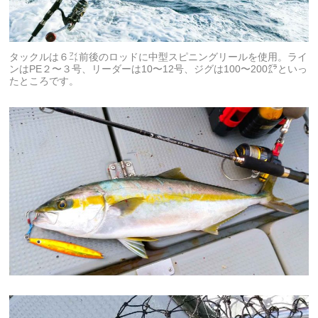
タックルは６㌳前後のロッドに中型スピニングリールを使用。ライ
ンはPE２〜３号、リーダーは10〜12号、ジグは100〜200㌘といっ
たところです。