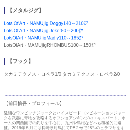
【メタルジグ】
Lots Of Art・NAMUjig Doggy140～210㌘
Lots Of Art・NAMUjig Joker80～200㌘
LotsOfArt・NAMUjigMadly110～185㌘
LotsOfArt・MAMUjigRHOMBUS100～150㌘
【フック】
タカミテクノス・ロペラ1/0 タカミテクノス・ロペラ2/0
【前田慎吾・プロフィール】
繊細なワンピッチジャークとハイスピードコンビネーションジャー
クを武器に青物を攻略するオフショアジギングのエキスパート。ホ
ームの関西圏での釣りを中心に、九州や島根などへも積極的に遠
征。2019年５月には長崎県対馬にてPE２号で28㌔のヒラマサをキ