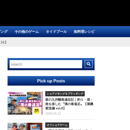
ギング
その他のゲーム
タイドプール
魚料理レシピ
.34】
Pick up Posts
ショアジギング＆プラッギング
春の九州離島遠征記｜釣り・酒・
旅を楽しむ〝漢の春遠足〟【漢磯
紫流儀 vol.8】
2026.04.12
オフショアゲーム