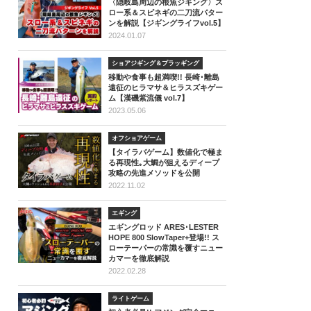
〈隠岐島周辺の根魚ジギング〉ス
ロー系＆スピネギの二刀流パター
ンを解説【ジギングライフvol.5】
2024.01.07
ショアジギング＆プラッギング
移動や食事も超満喫!! 長崎･離島
遠征のヒラマサ＆ヒラスズキゲー
ム【漢磯紫流儀 vol.7】
2023.05.06
オフショアゲーム
【タイラバゲーム】数値化で極ま
る再現性｡大鯛が狙えるディープ
攻略の先進メソッドを公開
2022.11.02
エギング
エギングロッド ARES･LESTER
HOPE 800 SlowTaper+登場!! ス
ローテーパーの常識を覆すニュー
カマーを徹底解説
2022.02.28
ライトゲーム