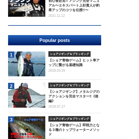
初心者必見!! アジング完全マニュ
アル〜エキスパート上杉貴人が釣
果アップのコツを伝授!!〜
2021.11.12
Popular posts
1
ショアジギング＆プラッギング
【ショア青物ゲーム】ヒット率ア
ップに繋がる基礎知識
2018.03.25
2
ショアジギング＆プラッギング
【ショアジギング】メタルジグの
アクションを完全マスター‼《後
編》
2018.07.27
3
ショアジギング＆プラッギング
【ショア青物ゲーム】即戦力とな
る３種のトップウォーターメソッ
ド