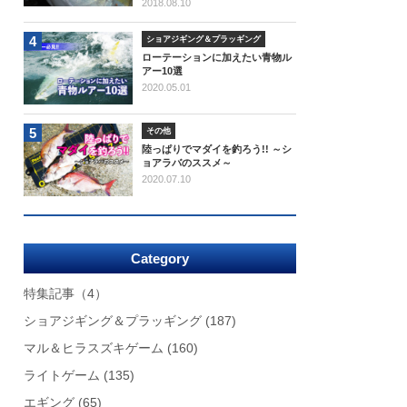
2018.08.10
4
ショアジギング＆プラッギング
ローテーションに加えたい青物ル
アー10選
2020.05.01
5
その他
陸っぱりでマダイを釣ろう!! ～シ
ョアラバのススメ～
2020.07.10
Category
特集記事
（4）
ショアジギング＆プラッギング
(187)
マル＆ヒラスズキゲーム
(160)
ライトゲーム
(135)
エギング
(65)