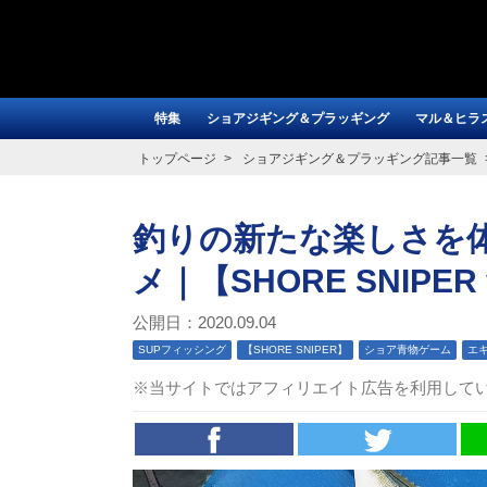
特集
ショアジギング＆プラッギング
マル＆ヒラ
トップページ
ショアジギング＆プラッギング記事一覧
釣りの新たな楽しさを体
メ｜【SHORE SNIPER v
公開日：2020.09.04
SUPフィッシング
【SHORE SNIPER】
ショア青物ゲーム
エ
※当サイトではアフィリエイト広告を利用して