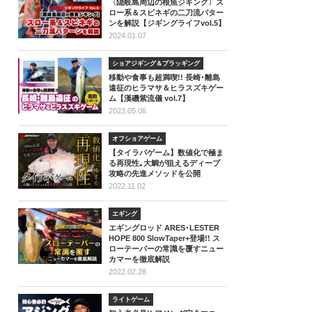
〈隠岐島周辺の根魚ジギング〉ス
ロー系＆スピネギの二刀流パター
ンを解説【ジギングライフvol.5】
2024.01.07
ショアジギング＆プラッギング
移動や食事も超満喫!! 長崎･離島
遠征のヒラマサ＆ヒラスズキゲー
ム【漢磯紫流儀 vol.7】
2023.05.06
オフショアゲーム
【タイラバゲーム】数値化で極ま
る再現性｡大鯛が狙えるディープ
攻略の先進メソッドを公開
2022.11.02
エギング
エギングロッド ARES･LESTER
HOPE 800 SlowTaper+登場!! ス
ローテーパーの常識を覆すニュー
カマーを徹底解説
2022.02.28
ライトゲーム