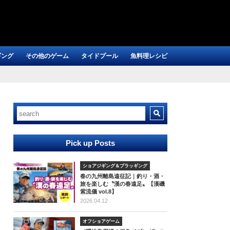
ギング
その他のゲーム
タイドプール
魚料理レシピ
Pick up Posts
ショアジギング＆プラッギング
春の九州離島遠征記｜釣り・酒・
旅を楽しむ〝漢の春遠足〟【漢磯
紫流儀 vol.8】
2026.04.12
オフショアゲーム