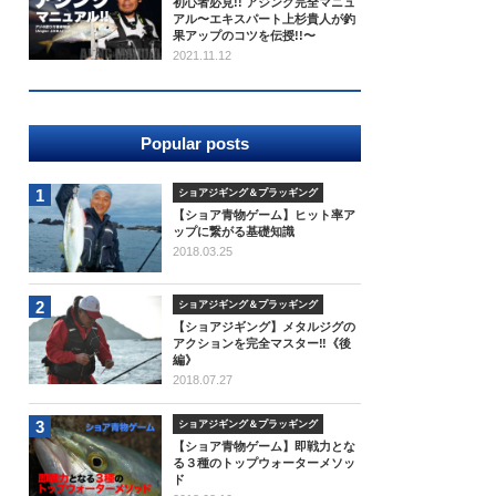
初心者必見!! アジング完全マニュ
アル〜エキスパート上杉貴人が釣
果アップのコツを伝授!!〜
2021.11.12
Popular posts
1
ショアジギング＆プラッギング
【ショア青物ゲーム】ヒット率ア
ップに繋がる基礎知識
2018.03.25
2
ショアジギング＆プラッギング
【ショアジギング】メタルジグの
アクションを完全マスター‼《後
編》
2018.07.27
3
ショアジギング＆プラッギング
【ショア青物ゲーム】即戦力とな
る３種のトップウォーターメソッ
ド