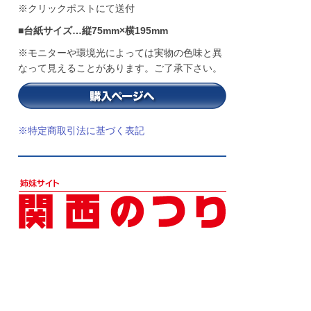
※クリックポストにて送付
■台紙サイズ…縦75mm×横195mm
※モニターや環境光によっては実物の色味と異
なって見えることがあります。ご了承下さい。
※特定商取引法に基づく表記