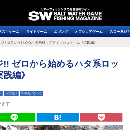
スズキゲーム
ライトゲーム
エギング
オフショアゲーム
スロー系ジ
ジ!! ゼロから始めるハタ系ロックフィッシュゲーム《実践編》
!! ゼロから始めるハタ系ロッ
実践編》
ー
入門向け
即戦力ノウハウ
います