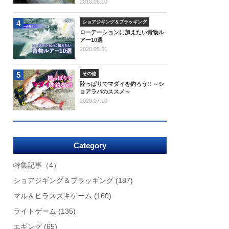
2018.08.10
4
ショアジギング＆プラッギング
ローテーションに加えたい青物ル
アー10選
2020.05.01
5
その他
陸っぱりでマダイを釣ろう!! ～シ
ョアラバのススメ～
2020.07.10
Category
特集記事
（4）
ショアジギング＆プラッギング
(187)
マル＆ヒラスズキゲーム
(160)
ライトゲーム
(135)
エギング
(65)