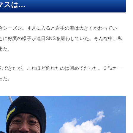
マスは…
今シーズン。４月に入ると岩手の海は大きくかわってい
もに好調の様子が連日SNSを賑わしていた。そんな中、私
出た。
んできたが、これほど釣れたのは初めてだった。３㌔オー
った。