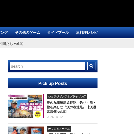
ギング
その他のゲーム
タイドプール
魚料理レシピ
たち vol.5】
Pick up Posts
ショアジギング＆プラッギング
春の九州離島遠征記｜釣り・酒・
旅を楽しむ〝漢の春遠足〟【漢磯
紫流儀 vol.8】
2026.04.12
オフショアゲーム