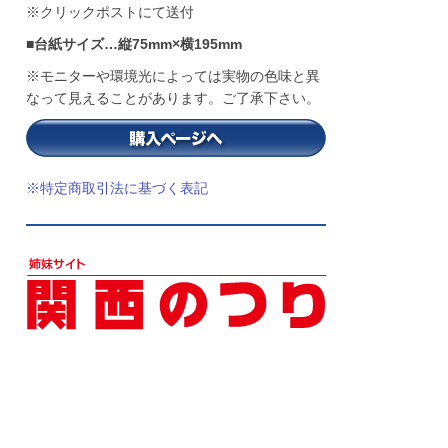
※クリックポストにて送付
■台紙サイズ…縦75mm×横195mm
※モニターや環境光によっては実物の色味と異
なって見えることがあります。ご了承下さい。
※特定商取引法に基づく表記