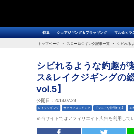
特集
ショアジギング＆プラッギング
マル＆ヒラ
トップページ
スロー系ジギング記事一覧
シビれるよ
シビれるような釣趣が魅力
ス&レイクジギングの
vol.5】
公開日：2019.07.29
レイクジギング
サクラマスジギング
【マニアな仲間たち】
エ
※当サイトではアフィリエイト広告を利用して