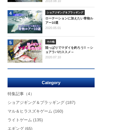
2018.08.10
4
ショアジギング＆プラッギング
ローテーションに加えたい青物ル
アー10選
2020.05.01
5
その他
陸っぱりでマダイを釣ろう!! ～シ
ョアラバのススメ～
2020.07.10
Category
特集記事
（4）
ショアジギング＆プラッギング
(187)
マル＆ヒラスズキゲーム
(160)
ライトゲーム
(135)
エギング
(65)