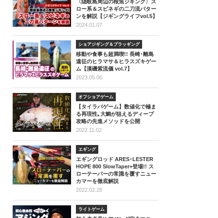
〈隠岐島周辺の根魚ジギング〉ス
ロー系＆スピネギの二刀流パター
ンを解説【ジギングライフvol.5】
2024.01.07
ショアジギング＆プラッギング
移動や食事も超満喫!! 長崎･離島
遠征のヒラマサ＆ヒラスズキゲー
ム【漢磯紫流儀 vol.7】
2023.05.06
オフショアゲーム
【タイラバゲーム】数値化で極ま
る再現性｡大鯛が狙えるディープ
攻略の先進メソッドを公開
2022.11.02
エギング
エギングロッド ARES･LESTER
HOPE 800 SlowTaper+登場!! ス
ローテーパーの常識を覆すニュー
カマーを徹底解説
2022.02.28
ライトゲーム