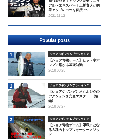
初心者必見!! アジング完全マニュ
アル〜エキスパート上杉貴人が釣
果アップのコツを伝授!!〜
2021.11.12
Popular posts
1
ショアジギング＆プラッギング
【ショア青物ゲーム】ヒット率ア
ップに繋がる基礎知識
2018.03.25
2
ショアジギング＆プラッギング
【ショアジギング】メタルジグの
アクションを完全マスター‼《後
編》
2018.07.27
3
ショアジギング＆プラッギング
【ショア青物ゲーム】即戦力とな
る３種のトップウォーターメソッ
ド