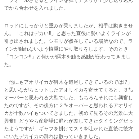
ーフォールさせるとラインを弾くアタリが!! 少し送り込ん
でから合わせを入れました。
ロッドにしっかりと重みが乗りましたが、相手は動きませ
ん。「これはデカい!!」と思った直後に勢いよくラインが
引き出されました。シモリが点在している場所なので、ラ
インが触れないよう慎重にやり取りをします。そのとき
「コンコン!!」と何かが餌木を触る感触が伝わってきまし
た。
「他にもアオリイカが餌木を追尾してきているのでは!?」
と思いながらヒットしたアオリイカを寄せてくると、３㌔
オーバーと思われる大型でした。もちろんそれにも興奮し
たのですが、その後方に２㌔オーバーと思われるアオリイ
カが十数ハイもついてきました。初めて見るその光景に大
興奮!! どうやら産卵場に群れが差してきたタイミングだっ
たようですが、ギャフを掛けてスミを吐かれた直後に後方
にいたデカイカの群れは散っていきました。