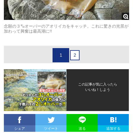
念願の３㌔オーバーのアオリイカをキャッチ。これに驚きの光景が
加わって興奮は最高潮に!!
1
2
この記事が気に入ったら
いいね！しよう
シェア
ツイート
送る
追加する