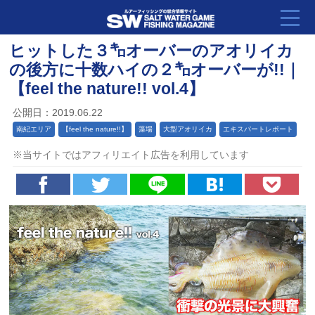
ヒットした３㌔オーバーのアオリイカ
の後方に十数ハイの２㌔オーバーが!!｜
【feel the nature!! vol.4】
公開日：2019.06.22
南紀エリア
【feel the nature!!】
藻場
大型アオリイカ
エキスパートレポート
※当サイトではアフィリエイト広告を利用しています