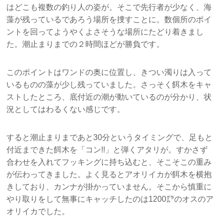
はどこも複数の釣り人の姿が。そこで先行者が少なく、海
藻が残っているであろう場所を捜すことに。数個所のポイ
ントを回ってようやくよさそうな場所にたどり着きまし
た。潮止まりまでの２時間ほどが勝負です。
このポイントはワンドの奥に位置し、きつい濁りは入って
いるものの藻が少し残っていました。さっそく餌木をキャ
ストしたところ、底付近の潮が動いているのが分かり、状
況としてはわるくない感じです。
すると潮止まりまであと30分というタイミングで、足もと
付近まできた餌木を「コン!!」と弾くアタリが。すかさず
合わせを入れてフッキングに持ち込むと、そこそこの重み
が伝わってきました。よく見るとアオリイカが餌木を横抱
きしており、カンナが掛かっていません。そこから慎重に
やり取りをして無事にキャッチしたのは1200㌘のオスのア
オリイカでした。