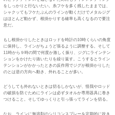
をしっかりと行ないたい。糸フケを多く残したままでは、
シャクッてもフケたぶんのラインが動くだけでメタルジグ
はほとんど動かず、根掛かりする確率も高くなるので要注
意だ。
もし根掛かりしたときはロッドを時計の10時くらいの角度
に保持し、ラインがちょうど張るように調整する。そして
11時から９時の間で何度か激しく振り、ジグにラインテン
ションをかけたり抜いたりを繰り返す。こうするとライン
テンションがかかったときの反作用でジグが根掛かりした
のとは逆の方向へ動き、外れることが多い。
どうしても外れないときは切るしかないが、怪我やロッド
の破損を防ぐためにラインは必ずタオルか専用器具に巻き
つけること。そしてゆっくりと引っ張ってラインを切る。
なお、ラインに無溶剤のシリコンスプレーを定期的に吹き