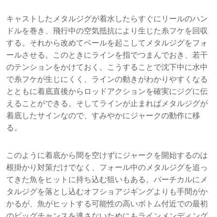
キャストしたメタルジグが着水したらすぐにリールのハン
ドルを巻き、飛行中の空気抵抗により生じた糸フケを回収
する。それから改めてベールを起こしてメタルジグをフォ
ールさせる。このときにラインを指でつまんでおき、若干
のテンションをかけておく。こうすることで沈下中に水中
で糸フケが生じにくく、ラインの動きがわかりやすくなる
とともに着底直後からロッドアクションを確実にジグに伝
えることができる。そしてラインが止まればメタルジグが
着底したサインなので、すみやかにジャークの動作に移
る。
このように着底から間を空けずにジャークを開始するのは
根掛かり対策だけでなく、フォール中のメタルジグを追っ
てきた魚をヒットに持ち込む狙いもある。バーチカルにメ
タルジグを落とし込むオフショアジギングよりも手間がか
かるが、魚がヒットする可能性の高いボトム付近での最初
のビッグチャンスを逃さないためにもラインメンディング